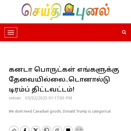
T
o
g
g
l
கனடா பொருட்கள் எங்களுக்கு
e
N
தேவையில்லை..டொனால்டு
a
டிரம்ப் திட்டவட்டம்!
v
i
selvan
03/02/2025 01:17:00 PM
g
a
We dont need Canadian goods. Donald Trump is categorical
t
i