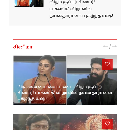
விதம் சூப்பர் சிஸ்டர்!
டாக்ஸிக்’ விழாவில்
நயன்தாராவை புகழ்ந்த யஷ்!
/
சினிமா
பிரச்னையை கையாண்ட விதம் சூப்பர்
சிஸ்டர்! டாக்ஸிக்’ விழாவில் நயன்தாராவை
புகழ்ந்த யஷ்!