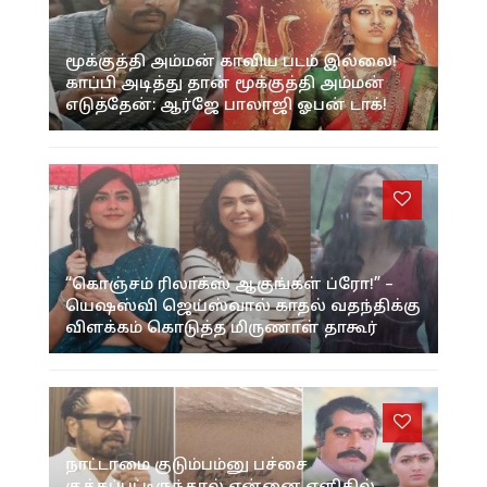
மூக்குத்தி அம்மன் காவிய படம் இல்லை!
காப்பி அடித்து தான் மூக்குத்தி அம்மன்
எடுத்தேன்: ஆர்ஜே பாலாஜி ஓபன் டாக்!
“கொஞ்சம் ரிலாக்ஸ் ஆகுங்கள் ப்ரோ!” –
யெஷஸ்வி ஜெய்ஸ்வால் காதல் வதந்திக்கு
விளக்கம் கொடுத்த மிருணாள் தாகூர்
நாட்டாமை குடும்பம்னு பச்சை