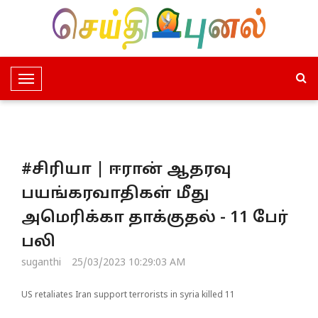
T
o
g
g
l
#சிரியா | ஈரான் ஆதரவு
e
N
பயங்கரவாதிகள் மீது
a
அமெரிக்கா தாக்குதல் - 11 பேர்
v
i
பலி
g
suganthi
25/03/2023 10:29:03 AM
a
t
US retaliates Iran support terrorists in syria killed 11
i