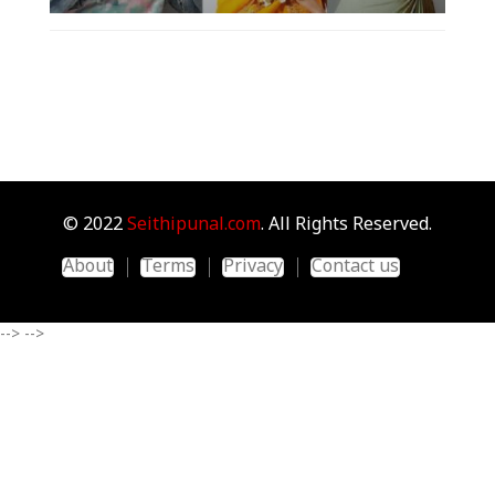
© 2022
Seithipunal.com
. All Rights Reserved.
About
Terms
Privacy
Contact us
-->
-->