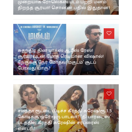
முறையாக ரோலெக்ஸ் படம் பற்றி மனம்
திறந்த சூர்யா! சொன்ன பதில் இதுதான்!
சுதந்திர தின பாக்ஸ் ஆபீஸ் ரேஸ்!
சூர்யாவுடன் மோத ரெடியான விஷால்!
நேருக்கு நேர் மோதல்!‘மகுடம்’ சூடப்
போவது யாரு?
சமந்தா ரூட்டை பிடிச்ச கீர்த்தி சுரேஷ்!ரூ.1.5
கோடிக்கு ஒரே ஒரு பாடலா? 'தி பாரடைஸ்'
படத்தில் கீர்த்தி சுரேஷின் சர்ப்ரைஸ்
என்ட்ரி?