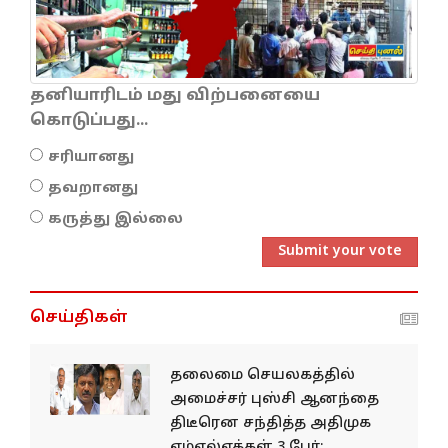
தனியாரிடம் மது விற்பனையை
கொடுப்பது...
சரியானது
தவறானது
கருத்து இல்லை
Submit your vote
செய்திகள்
தலைமை செயலகத்தில்
அமைச்சர் புஸ்சி ஆனந்தை
திடீரென சந்தித்த அதிமுக
எம்எல்ஏக்கள் 3 பேர்;