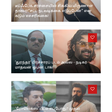
டீப்ஃபேக் சர்ச்சையில் சிக்கிய மிருணாள்
தாகூர்!"சட்ட நடவடிக்கை எடுப்பேன்" என
கடும் எச்சரிக்கை!
‘துரந்தர்’ பிரச்சாரப் படம் அல்ல - நடிகர்
மாதவன் ஓபன் டாக்!
'ரோலெக்ஸ்' படம் எப்போது? முதல்