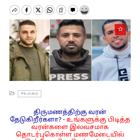
o
n
#உலகம்
திருமணத்திற்கு வரன்
தேடுகிறீர்களா? -
உங்களுக்கு பிடித்த
வரன்களை இலவசமாக
தொடர்புகொள்ள மணமேடையில்