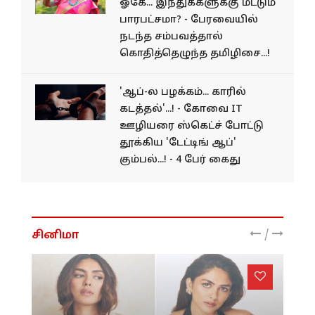
ஓகே... இந்துக்களுக்கு மட்டும்
பாரபட்சமா? - பேரவையில்
நடந்த சம்பவத்தால்
கொதித்தெழுந்த தமிழிசை...!
'ஆப்-ல பழக்கம்... காரில்
கடத்தல்'...! - கோவை IT
ஊழியரை ஸ்கெட்ச் போட்டு
தூக்கிய 'டேட்டிங் ஆப்'
கும்பல்...! - 4 பேர் கைது
/
சினிமா