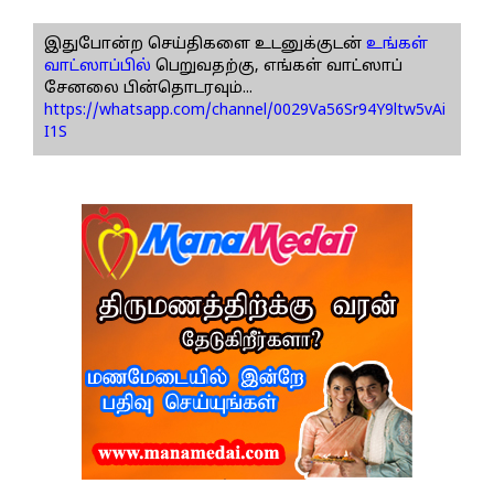
இதுபோன்ற செய்திகளை உடனுக்குடன்
உங்கள்
வாட்ஸாப்பில்
பெறுவதற்கு, எங்கள் வாட்ஸாப்
சேனலை பின்தொடரவும்...
https://whatsapp.com/channel/0029Va56Sr94Y9ltw5vAi
I1S