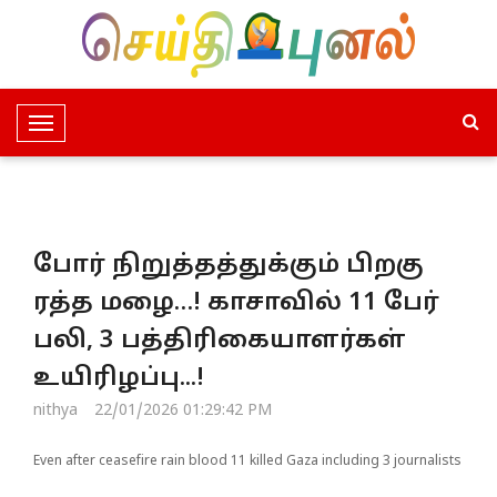
T
o
g
g
l
போர் நிறுத்தத்துக்கும் பிறகு
e
N
ரத்த மழை…! காசாவில் 11 பேர்
a
பலி, 3 பத்திரிகையாளர்கள்
v
i
உயிரிழப்பு...!
g
nithya
22/01/2026 01:29:42 PM
a
t
Even after ceasefire rain blood 11 killed Gaza including 3 journalists
i