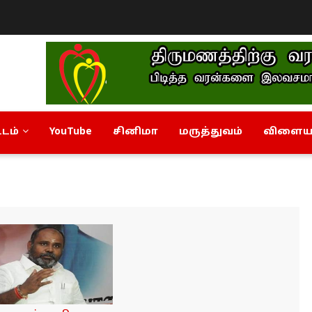
டம்
YouTube
சினிமா
மருத்துவம்
விளையா