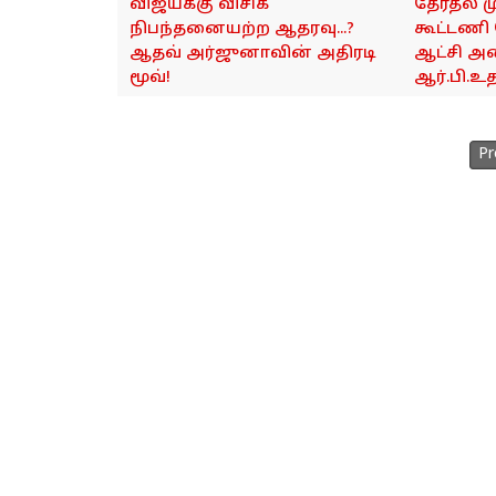
விஜய்க்கு விசிக
தேர்தல் ம
நிபந்தனையற்ற ஆதரவு...?
கூட்டணி
ஆதவ் அர்ஜுனாவின் அதிரடி
ஆட்சி அம
மூவ்!
ஆர்.பி.உ
Pr