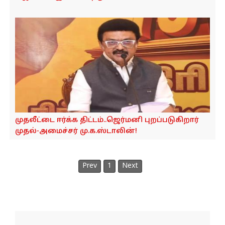
முதலீட்டை ஈர்க்க திட்டம்..ஜெர்மனி புறப்படுகிறார்
முதல்-அமைச்சர் மு.க.ஸ்டாலின்!
Prev
1
Next