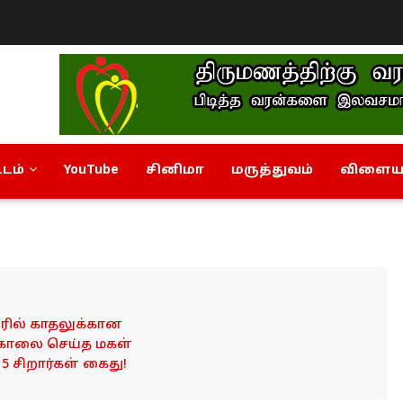
டம்
YouTube
சினிமா
மருத்துவம்
விளையா