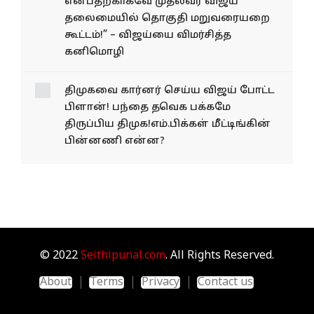
என்பதற்காகவே முதல்வர் விஜய்
தலைமையில் தொகுதி மறுவரையறை
கூட்டம்!” – விஜய்யை விமர்சித்த
கனிமொழி
திமுகவை கார்னர் செய்ய விஜய் போட்ட
பிளான்! பந்தை தவெக பக்கமே
திருப்பிய திமுக!எம்.பிக்கள் மீட்டிங்கின்
பின்னணி என்ன?
© 2022
Seithipunal.com
. All Rights Reserved.
About
Terms
Privacy
Contact us