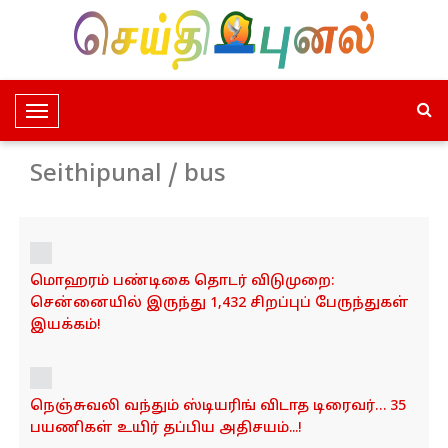
T
o
g
Seithipunal / bus
g
l
e
N
மொஹரம் பண்டிகை தொடர் விடுமுறை:
a
சென்னையில் இருந்து 1,432 சிறப்புப் பேருந்துகள்
v
இயக்கம்!
i
g
a
t
நெஞ்சுவலி வந்தும் ஸ்டியரிங் விடாத டிரைவர்… 35
i
பயணிகள் உயிர் தப்பிய அதிசயம்...!