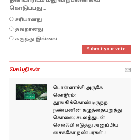
தனியாரிடம் மது விற்பனையை
கொடுப்பது...
சரியானது
தவறானது
கருத்து இல்லை
Submit your vote
செய்திகள்
பொள்ளாச்சி அருகே
கொடூரம்;
தூங்கிக்கொண்டிருந்த
நண்பனின் கழுத்தையறுத்து
கொலை; சடலத்துடன்
செல்ஃபி எடுத்து அனுப்பிய
சைக்கோ நண்பர்கள்..!