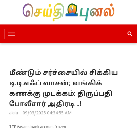
T
o
g
g
l
மீண்டும் சர்ச்சையில் சிக்கிய
e
N
டி.டி.எஃப் வாசன்; வங்கிக்
a
கணக்கு முடக்கம்; திருப்பதி
v
i
போலீசார் அதிரடி ..!
g
akila
09/03/2025 04:34:55 AM
a
t
TTF Vasans bank account frozen
i