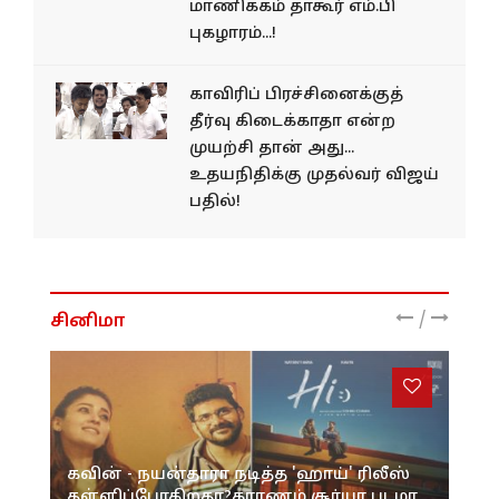
மாணிக்கம் தாகூர் எம்.பி
புகழாரம்...!
காவிரிப் பிரச்சினைக்குத்
தீர்வு கிடைக்காதா என்ற
முயற்சி தான் அது...
உதயநிதிக்கு முதல்வர் விஜய்
பதில்!
/
சினிமா
கவின் - நயன்தாரா நடித்த 'ஹாய்' ரிலீஸ்
தள்ளிப்போகிறதா?காரணம் சூர்யா படமா,