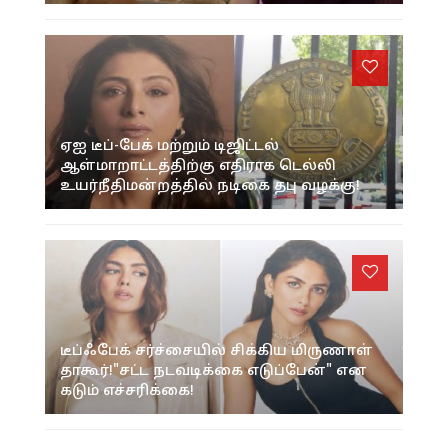
ஏஐ டீப்-பேக் மற்றும் டிஜிட்டல்
ஆள்மாறாட்டத்திற்கு எதிராக டெல்லி
உயர்நீதிமன்றத்தில் நடிகை தபு வழக்கு!
டீப்ஃபேக் சர்ச்சையில் சிக்கிய மிருணாள்
தாகூர்!"சட்ட நடவடிக்கை எடுப்பேன்" என
கடும் எச்சரிக்கை!