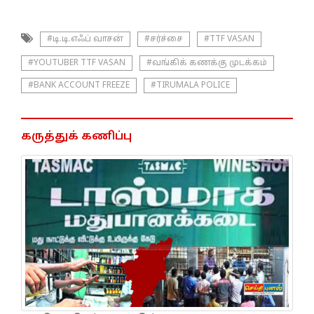
#டி.டி.எஃப் வாசன்
#சர்ச்சை
#TTF VASAN
#YOUTUBER TTF VASAN
#வங்கிக் கணக்கு முடக்கம்
#BANK ACCOUNT FREEZE
#TIRUMALA POLICE
கருத்துக் கணிப்பு