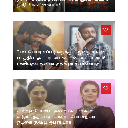
நிதி பிரச்சினையா?
"TVK பெயர் எப்படி வந்தது?" ஜனநாயகன்
படத்தில் அப்படி வைக்க என்ன காரணம்!
ரகசியத்தை உடைத்த ஹெச். வினோத்!
திரிஷா ரொம்ப நல்லவங்க.. எங்கள்
குடும்பத்தில் ஒருவரைப் போன்றவர்-
நடிகை குஷ்பூ ஓபன் டாக்!