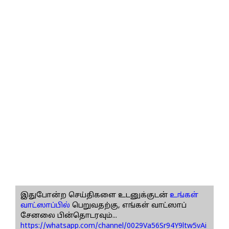
இதுபோன்ற செய்திகளை உடனுக்குடன்
உங்கள்
வாட்ஸாப்பில்
பெறுவதற்கு, எங்கள் வாட்ஸாப்
சேனலை பின்தொடரவும்...
https://whatsapp.com/channel/0029Va56Sr94Y9ltw5vAi