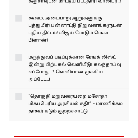
ஏர்போர்ட்டில் 4 கோடி ரூபாய்
கஞ்சாவுடன் மாட்டிய பட்டதாரி
வாலிபர்...!
கூவம், அடையாறு ஆறுகளுக்கு
புத்துயிர்! பன்னாட்டு நிறுவனங்களுடன்
புதிய திட்டம்! விஜய் போடும் மெகா
பிளான்!
மருத்துவப் படிப்புக்கான ரேங்க் லிஸ்ட்
இன்று பிற்பகல் வெளியீடு! கலந்தாய்வு
எப்போது...? வெளியான முக்கிய
அப்டேட்...!
“தொகுதி மறுவரையறை மசோதா
மிகப்பெரிய அரசியல் சதி!” – மாணிக்கம்
தாகூர் கடும் குற்றச்சாட்டு