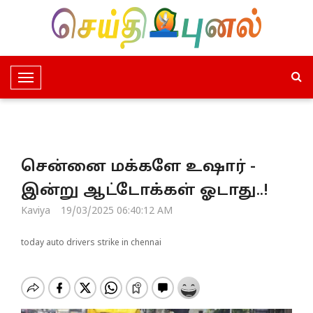
T
o
g
g
l
சென்னை மக்களே உஷார் -
e
N
இன்று ஆட்டோக்கள் ஓடாது..!
a
Kaviya
19/03/2025 06:40:12 AM
v
i
today auto drivers strike in chennai
g
a
t
i