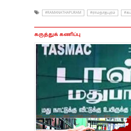
#RAMANATHAPURAM
#ராமநாதபுரம்
#கட
கருத்துக் கணிப்பு