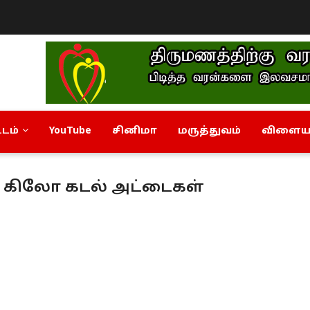
டம்
YouTube
சினிமா
மருத்துவம்
விளையா
50 கிலோ கடல் அட்டைகள்