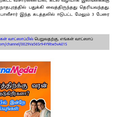
தற்கட்ட விசாரணையில், கடல் வழியாக இலங்கைக்கு
புரத்தில் பதுக்கி வைத்திருந்தது தெரியவந்தது.
ோலீசார் இந்த கடத்தலில் ஈடுபட்ட மேலும் 3 பேரை
கள் வாட்ஸாப்பில்
பெறுவதற்கு, எங்கள் வாட்ஸாப்
com/channel/0029Va56Sr94Y9ltw5vAiI1S