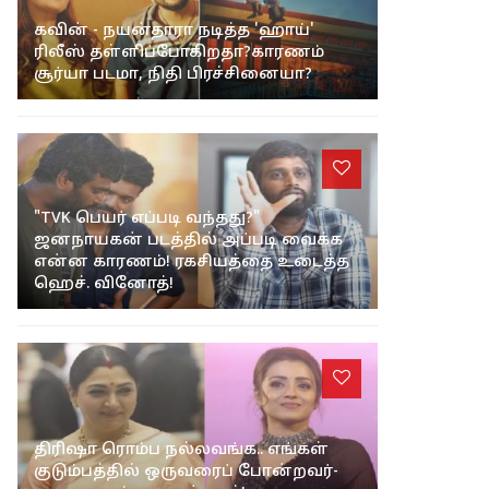
கவின் - நயன்தாரா நடித்த 'ஹாய்'
ரிலீஸ் தள்ளிப்போகிறதா?காரணம்
சூர்யா படமா, நிதி பிரச்சினையா?
"TVK பெயர் எப்படி வந்தது?"
ஜனநாயகன் படத்தில் அப்படி வைக்க
என்ன காரணம்! ரகசியத்தை உடைத்த
ஹெச். வினோத்!
திரிஷா ரொம்ப நல்லவங்க.. எங்கள்
குடும்பத்தில் ஒருவரைப் போன்றவர்-