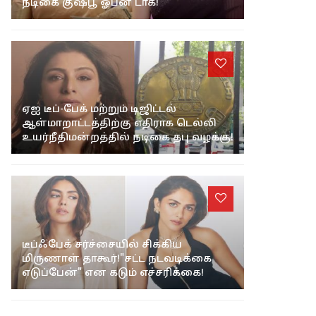
நடிகை குஷ்பூ ஓபன் டாக்!
ஏஐ டீப்-பேக் மற்றும் டிஜிட்டல்
ஆள்மாறாட்டத்திற்கு எதிராக டெல்லி
உயர்நீதிமன்றத்தில் நடிகை தபு வழக்கு!
டீப்ஃபேக் சர்ச்சையில் சிக்கிய
மிருணாள் தாகூர்!"சட்ட நடவடிக்கை
எடுப்பேன்" என கடும் எச்சரிக்கை!