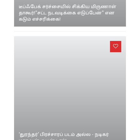
‘துரந்தர்’ பிரச்சாரப் படம் அல்ல - நடிகர்
மாதவன் ஓபன் டாக்!