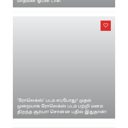
'ரோலெக்ஸ்' படம் எப்போது? முதல்
முறையாக ரோலெக்ஸ் படம் பற்றி மனம்
திறந்த சூர்யா! சொன்ன பதில் இதுதான்!
சுதந்திர தின பாக்ஸ் ஆபீஸ் ரேஸ்!
சூர்யாவுடன் மோத ரெடியான விஷால்!