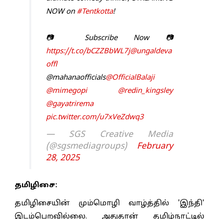
NOW on
#Tentkotta
!
📷 Subscribe Now 📷
https://t.co/bCZZBbWL7j
@ungaldeva
offl
@mahanaofficials
@OfficialBalaji
@mimegopi
@redin_kingsley
@gayatrirema
pic.twitter.com/u7xVeZdwq3
— SGS Creative Media
(@sgsmediagroups)
February
28, 2025
தமிழிசை:
தமிழிசையின் மும்மொழி வாழ்த்தில் 'இந்தி'
இடம்பெறவில்லை. அதுதான் தமிழ்நாட்டில்