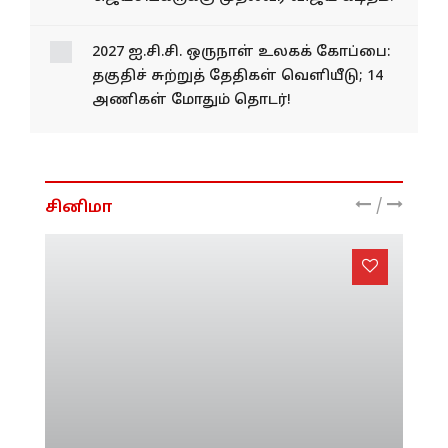
ராமேஸ்வரம் மீனவர்கள் கைது: உடனடி
நடவடிக்கை கோரி மத்திய அமைச்சர்
ஜெய்சங்கருக்கு முதல்வர் விஜய் கடிதம்!
2027 ஐ.சி.சி. ஒருநாள் உலகக் கோப்பை:
தகுதிச் சுற்றுத் தேதிகள் வெளியீடு; 14
அணிகள் மோதும் தொடர்!
/
சினிமா
ஏஐ டீப்-பேக் மற்றும் டிஜிட்டல்
ஆள்மாறாட்டத்திற்கு எதிராக டெல்லி