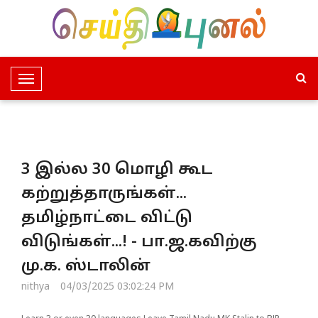
T
o
g
g
l
3 இல்ல 30 மொழி கூட
e
N
கற்றுத்தாருங்கள்...
a
தமிழ்நாட்டை விட்டு
v
i
விடுங்கள்...! - பா.ஜ.கவிற்கு
g
மு.க. ஸ்டாலின்
a
t
nithya
04/03/2025 03:02:24 PM
i