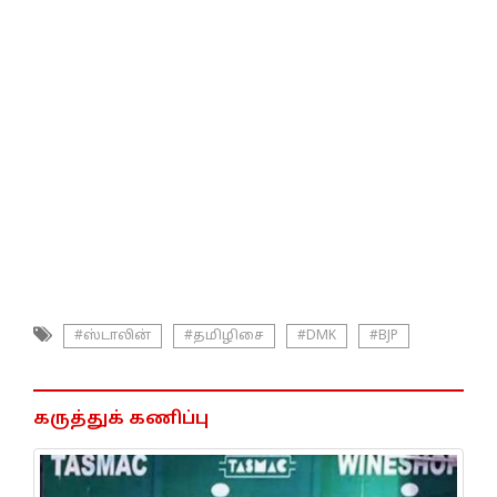
#ஸ்டாலின்
#தமிழிசை
#DMK
#BJP
கருத்துக் கணிப்பு