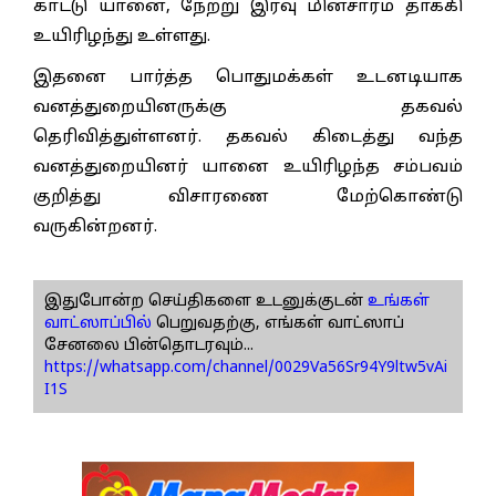
காட்டு யானை, நேற்று இரவு மின்சாரம் தாக்கி
உயிரிழந்து உள்ளது.
இதனை பார்த்த பொதுமக்கள் உடனடியாக
வனத்துறையினருக்கு தகவல்
தெரிவித்துள்ளனர். தகவல் கிடைத்து வந்த
வனத்துறையினர் யானை உயிரிழந்த சம்பவம்
குறித்து விசாரணை மேற்கொண்டு
வருகின்றனர்.
இதுபோன்ற செய்திகளை உடனுக்குடன்
உங்கள்
வாட்ஸாப்பில்
பெறுவதற்கு, எங்கள் வாட்ஸாப்
சேனலை பின்தொடரவும்...
https://whatsapp.com/channel/0029Va56Sr94Y9ltw5vAi
I1S