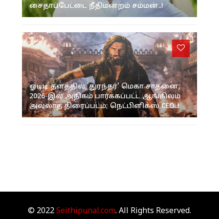
சைதாப்பேட்டை நீதிமன்றம் சம்மன்..!
ஓடிடி தளத்தில் 'துரந்தர்' மெகா சாதனை;
2026-இல் அதிகம் பார்க்கப்பட்ட ஆங்கிலம்
அல்லாத திரைப்படம்; நெட்பிளிக்ஸ் CEO..!
© 2022
Seithipunal.com
. All Rights Reserved.