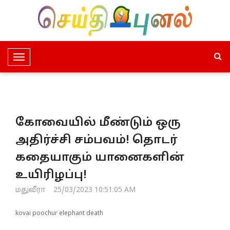
T
o
g
g
l
கோவையில் மீண்டும் ஒரு
e
N
அதிர்ச்சி சம்பவம்! தொடர்
a
கதையாகும் யானைகளின்
v
i
உயிரிழப்பு!
g
மதுவீரா
25/03/2023 10:51:05 AM
a
t
kovai poochur elephant death
i