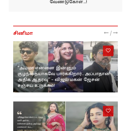
வேண்டுகோள்...!
/
சினிமா
“அம்மா என்னை இன்னும்
குழந்தையாகவே பார்க்கிறார்.. அப்பாதான்
அதிக ஆதரவு” – விஜய் மகன் ஜேசன்
சஞ்சய் உருக்கம்!