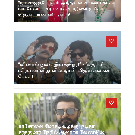
“நான் ஒருபோதும் அந்த எல்லையை கடக்க
மாட்டேன்” – சர்ச்சைக்கு தர்ஷா குப்தா
உருக்கமான விளக்கம்!
“விஷால் நல்ல இயக்குநர்!” – ‘மகுடம்’
ட்ரெய்லர் விழாவில் ஜான் விஜய் கலகல
பேச்சு!
காசோலை மோசடி வழக்கு; நடிகர்
சரத்குமார் நேரில் ஆஜராக வேண்டும்;