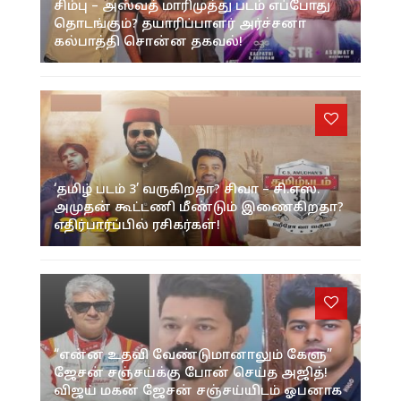
சிம்பு – அஸ்வத் மாரிமுத்து படம் எப்போது
தொடங்கும்? தயாரிப்பாளர் அர்ச்சனா
கல்பாத்தி சொன்ன தகவல்!
‘தமிழ் படம் 3’ வருகிறதா? சிவா – சி.எஸ்.
அமுதன் கூட்டணி மீண்டும் இணைகிறதா?
எதிர்பார்ப்பில் ரசிகர்கள்!
“என்ன உதவி வேண்டுமானாலும் கேளு”
ஜேசன் சஞ்சய்க்கு போன் செய்த அஜித்!
விஜய் மகன் ஜேசன் சஞ்சய்யிடம் ஓபனாக