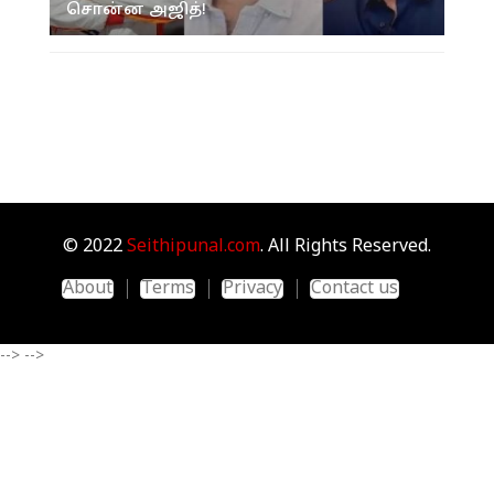
சொன்ன அஜித்!
© 2022
Seithipunal.com
. All Rights Reserved.
About
Terms
Privacy
Contact us
-->
-->