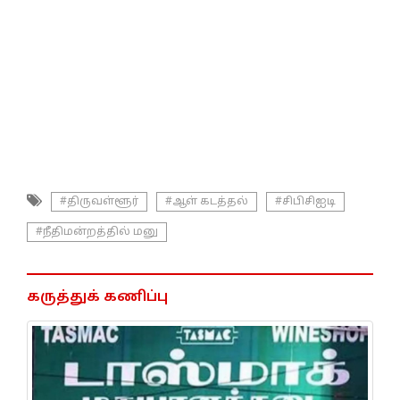
#திருவள்ளூர்
#ஆள் கடத்தல்
#சிபிசிஐடி
#நீதிமன்றத்தில் மனு
கருத்துக் கணிப்பு