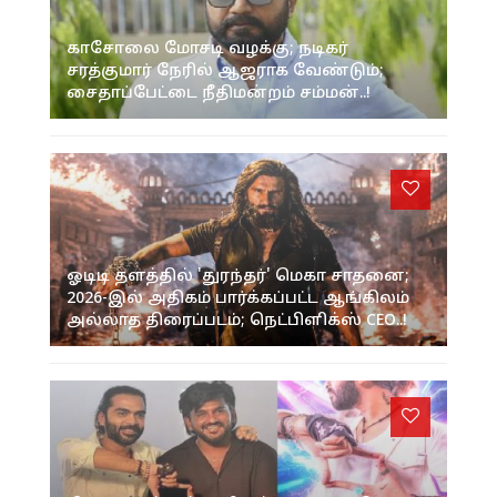
காசோலை மோசடி வழக்கு; நடிகர்
சரத்குமார் நேரில் ஆஜராக வேண்டும்;
சைதாப்பேட்டை நீதிமன்றம் சம்மன்..!
ஓடிடி தளத்தில் 'துரந்தர்' மெகா சாதனை;
2026-இல் அதிகம் பார்க்கப்பட்ட ஆங்கிலம்
அல்லாத திரைப்படம்; நெட்பிளிக்ஸ் CEO..!