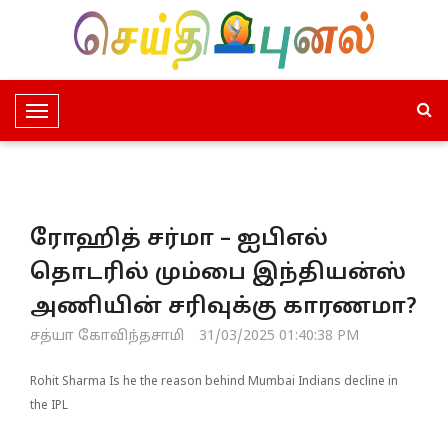
T
o
g
g
l
ரோஹித் சர்மா – ஐபிஎல்
e
N
தொடரில் மும்பை இந்தியன்ஸ்
a
அணியின் சரிவுக்கு காரணமா?
v
i
சத்யா கோவிந்தசாமி
31/03/2025 01:40:38 PM
g
a
Rohit Sharma Is he the reason behind Mumbai Indians decline in
t
the IPL
i