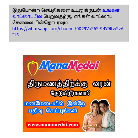
இதுபோன்ற செய்திகளை உடனுக்குடன்
உங்கள்
வாட்ஸாப்பில்
பெறுவதற்கு, எங்கள் வாட்ஸாப்
சேனலை பின்தொடரவும்...
https://whatsapp.com/channel/0029Va56Sr94Y9ltw5vAi
I1S