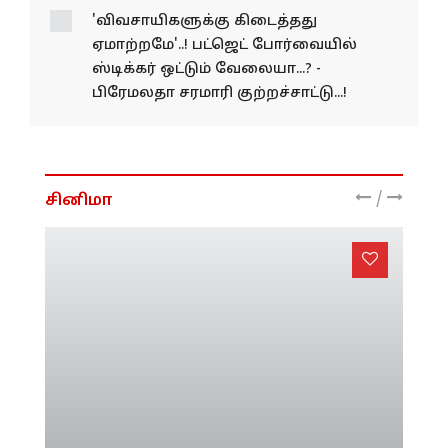
கும்பல்...! - 4 பேர் கைது
'விவசாயிகளுக்கு கிடைத்தது
ஏமாற்றமே'..! பட்ஜெட் போர்வையில்
ஸ்டிக்கர் ஒட்டும் வேலையா...? -
பிரேமலதா சரமாரி குற்றச்சாட்டு...!
/
சினிமா