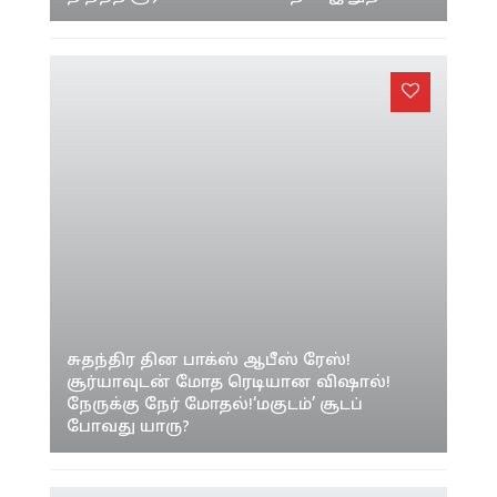
'ரோலெக்ஸ்' படம் எப்போது? முதல்
முறையாக ரோலெக்ஸ் படம் பற்றி மனம்
திறந்த சூர்யா! சொன்ன பதில் இதுதான்!
சுதந்திர தின பாக்ஸ் ஆபீஸ் ரேஸ்!
சூர்யாவுடன் மோத ரெடியான விஷால்!
நேருக்கு நேர் மோதல்!‘மகுடம்’ சூடப்
போவது யாரு?