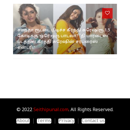
சமந்தா ரூட்டை பிடிச்ச கீர்த்தி சுரேஷ்!ரூ.1.5
கோடிக்கு ஒரே ஒரு பாடலா? 'தி பாரடைஸ்'
படத்தில் கீர்த்தி சுரேஷின் சர்ப்ரைஸ்
என்ட்ரி?
© 2022
Seithipunal.com
. All Rights Reserved.
About
Terms
Privacy
Contact us