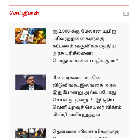
செய்திகள்
ரூ.2,000-க்கு மேலான யுபிஐ
பரிவர்த்​தனை​களுக்கு
கட்டணம் வசூலிக்க மத்திய
அரசு பரிசீலனை;
பொதுமக்களை பாதிக்குமா?
மீனவர்களை உடனே
விடுவிங்க...இலங்கை அரசு
இதுபோன்று அவ்வப்போது
செய்வது தவறு...! - இந்திய
வெளியுறவுச் செயலர் விக்ரம்
மிஸ்ரி வலியுறுத்தல்
தென்னை விவசாயிகளுக்கு