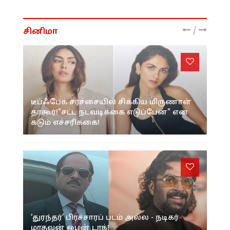
/
சினிமா
டீப்ஃபேக் சர்ச்சையில் சிக்கிய மிருணாள்
தாகூர்!"சட்ட நடவடிக்கை எடுப்பேன்" என
கடும் எச்சரிக்கை!
‘துரந்தர்’ பிரச்சாரப் படம் அல்ல - நடிகர்
மாதவன் ஓபன் டாக்!