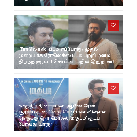
'ரோலெக்ஸ்' படம் எப்போது? முதல்
முறையாக ரோலெக்ஸ் படம் பற்றி மனம்
திறந்த சூர்யா! சொன்ன பதில் இதுதான்!
சுதந்திர தின பாக்ஸ் ஆபீஸ் ரேஸ்!
சூர்யாவுடன் மோத ரெடியான விஷால்!
நேருக்கு நேர் மோதல்!‘மகுடம்’ சூடப்
போவது யாரு?