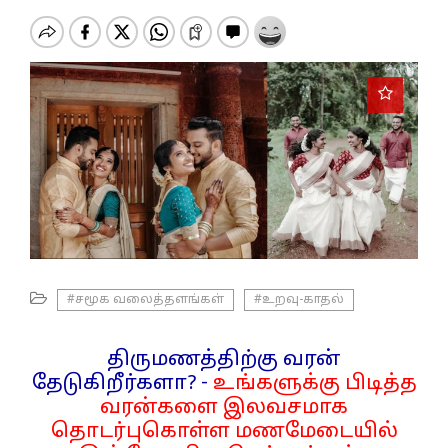
o
n
#சமூக வலைத்தளங்கள்
#உறவு-காதல்
திருமணத்திற்கு வரன்
தேடுகிறீர்களா? -
உங்களுக்கு பிடித்த
வரன்களை இலவசமாக
தொடர்புகொள்ள மணமேடையில்