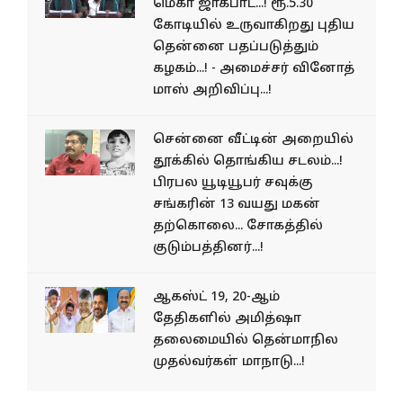
மெகா ஜாக்பாட்...! ரூ.5.30
கோடியில் உருவாகிறது புதிய
தென்னை பதப்படுத்தும்
கழகம்...! - அமைச்சர் வினோத்
மாஸ் அறிவிப்பு...!
சென்னை வீட்டின் அறையில்
தூக்கில் தொங்கிய சடலம்...!
பிரபல யூடியூபர் சவுக்கு
சங்கரின் 13 வயது மகன்
தற்கொலை... சோகத்தில்
குடும்பத்தினர்...!
ஆகஸ்ட் 19, 20-ஆம்
தேதிகளில் அமித்ஷா
தலைமையில் தென்மாநில
முதல்வர்கள் மாநாடு...!