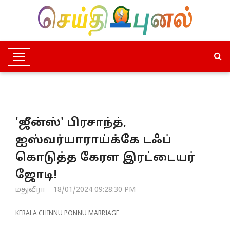
T
o
g
g
l
'ஜீன்ஸ்' பிரசாந்த்,
e
N
ஐஸ்வர்யாராய்க்கே டஃப்
a
கொடுத்த கேரள இரட்டையர்
v
i
ஜோடி!
g
மதுவீரா
18/01/2024 09:28:30 PM
a
t
KERALA CHINNU PONNU MARRIAGE
i