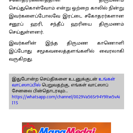
சகோதரர்களைத்தான் திருமணம்
செய்துகொள்வோம் என்று ஒற்றை காலில் நின்று
இவர்களைப்போலவே இரட்டை சகோதரர்களான
சனூப் ஹரி, சந்தீப் ஹரியை திருமணம்
செய்துள்ளனர்.
இவர்களின் இந்த திருமண காணொளி
இப்போது சமூகவலைத்தளங்களில் வைரலாகி
வருகிறது.
இதுபோன்ற செய்திகளை உடனுக்குடன்
உங்கள்
வாட்ஸாப்பில்
பெறுவதற்கு, எங்கள் வாட்ஸாப்
சேனலை பின்தொடரவும்...
https://whatsapp.com/channel/0029Va56Sr94Y9ltw5vAi
I1S