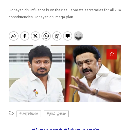
o
n
Udhayanidhi influence is on the rise Separate secretaries for all 234
constituencies Udhayanidhi mega plan
#அரசியல்
#தமிழகம்