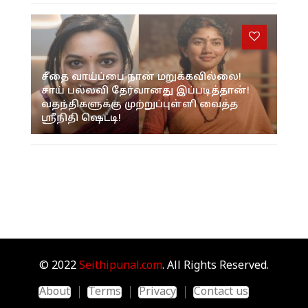
சீதை வாய்ப்பை நான் மறுக்கவில்லை!
சாய் பல்லவி தேர்வானது இப்படித்தான்!
வதந்திகளுக்கு முற்றுப்புள்ளி வைத்த
ஸ்ரீநிதி ஷெட்டி!
© 2022
Seithipunal.com
. All Rights Reserved.
About
Terms
Privacy
Contact us