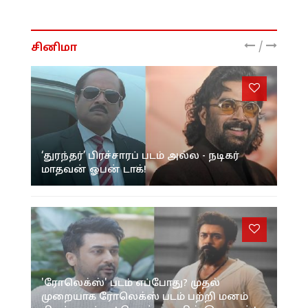
/
சினிமா
‘துரந்தர்’ பிரச்சாரப் படம் அல்ல - நடிகர்
மாதவன் ஓபன் டாக்!
'ரோலெக்ஸ்' படம் எப்போது? முதல்
முறையாக ரோலெக்ஸ் படம் பற்றி மனம்