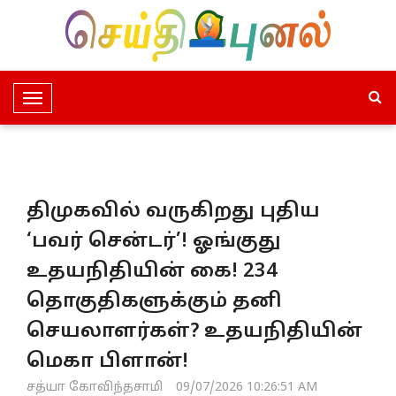
T
o
g
g
l
திமுகவில் வருகிறது புதிய
e
N
‘பவர் சென்டர்’! ஓங்குது
a
உதயநிதியின் கை! 234
v
i
தொகுதிகளுக்கும் தனி
g
செயலாளர்கள்? உதயநிதியின்
a
t
மெகா பிளான்!
i
சத்யா கோவிந்தசாமி
09/07/2026 10:26:51 AM