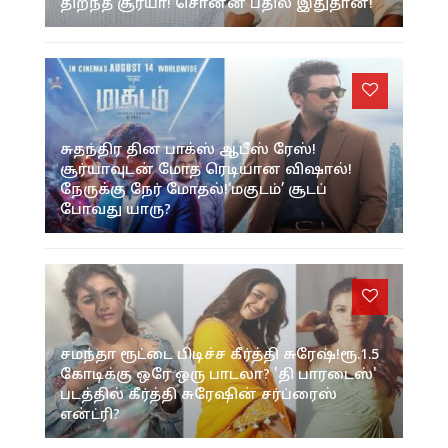
திறந்த சூர்யா! சொன்ன பதில் இதுதான்!
சுதந்திர தின பாக்ஸ் ஆபீஸ் ரேஸ்!
சூர்யாவுடன் மோத ரெடியான விஷால்!
நேருக்கு நேர் மோதல்!‘மகுடம்’ சூடப்
போவது யாரு?
சமந்தா ரூட்டை பிடிச்ச கீர்த்தி சுரேஷ்!ரூ.1.5
கோடிக்கு ஒரே ஒரு பாடலா? 'தி பாரடைஸ்'
படத்தில் கீர்த்தி சுரேஷின் சர்ப்ரைஸ்
என்ட்ரி?