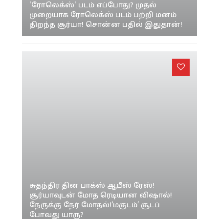
'ரோலெக்ஸ்' படம் எப்போது? முதல்
முறையாக ரோலெக்ஸ் படம் பற்றி மனம்
திறந்த சூர்யா! சொன்ன பதில் இதுதான்!
சுதந்திர தின பாக்ஸ் ஆபீஸ் ரேஸ்!