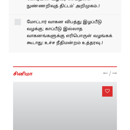
ஆலோசனைகளை வழங்க ரூ.2
கோடியில் 'உழவர் செயற்கை
நுண்ணறிவுத் திட்டம்' அறிமுகம்..!
மோட்​டார் வாகன விபத்து இழப்பீடு
வழக்கு; காப்பீடு இல்லாத
வாகனங்களுக்கு எரிபொருள் வழங்கக்
கூடாது: உச்ச நீதிமன்றம் உத்தரவு..!
/
சினிமா