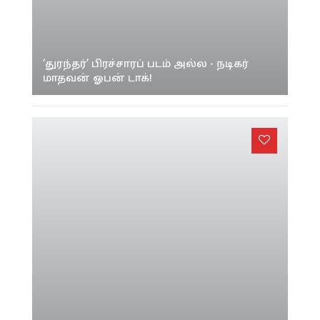
‘துரந்தர்’ பிரச்சாரப் படம் அல்ல - நடிகர்
மாதவன் ஓபன் டாக்!