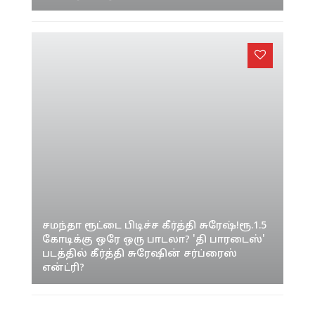
சூர்யாவுடன் மோத ரெடியான விஷால்!
நேருக்கு நேர் மோதல்!‘மகுடம்’ சூடப்
போவது யாரு?
சமந்தா ரூட்டை பிடிச்ச கீர்த்தி சுரேஷ்!ரூ.1.5
கோடிக்கு ஒரே ஒரு பாடலா? 'தி பாரடைஸ்'
படத்தில் கீர்த்தி சுரேஷின் சர்ப்ரைஸ்
என்ட்ரி?