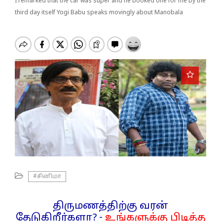
o
I remarked that the car was super and he booked one for me by the
n
third day itself Yogi Babu speaks movingly about Manobala
#சினிமா
திருமணத்திற்கு வரன்
தேடுகிறீர்களா? -
உங்களுக்கு பிடித்த