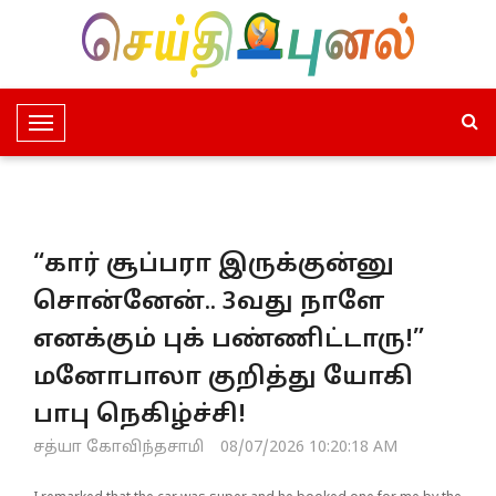
T
o
g
g
l
“கார் சூப்பரா இருக்குன்னு
e
N
சொன்னேன்.. 3வது நாளே
a
எனக்கும் புக் பண்ணிட்டாரு!”
v
i
மனோபாலா குறித்து யோகி
g
பாபு நெகிழ்ச்சி!
a
t
சத்யா கோவிந்தசாமி
08/07/2026 10:20:18 AM
i