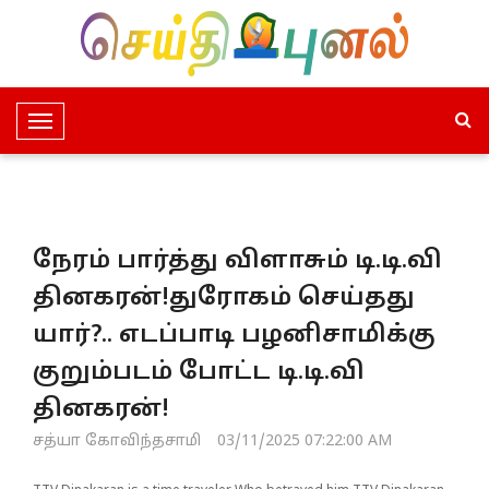
T
o
g
g
l
நேரம் பார்த்து விளாசும் டி.டி.வி
e
N
தினகரன்!துரோகம் செய்தது
a
யார்?.. எடப்பாடி பழனிசாமிக்கு
v
i
குறும்படம் போட்ட டி.டி.வி
g
தினகரன்!
a
t
சத்யா கோவிந்தசாமி
03/11/2025 07:22:00 AM
i