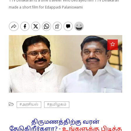
o
TTV Dinakaran is a time traveler Who betrayed him TTV Dinakaran
n
made a short film for Edappadi Palaniswami
#அரசியல்
#தமிழகம்
திருமணத்திற்கு வரன்
தேடுகிறீர்களா? -
உங்களுக்கு பிடித்த