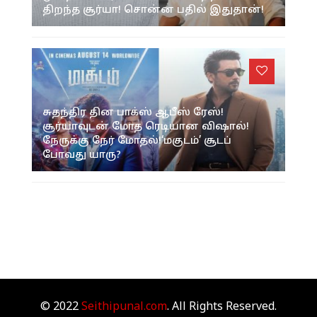
திறந்த சூர்யா! சொன்ன பதில் இதுதான்!
சுதந்திர தின பாக்ஸ் ஆபீஸ் ரேஸ்!
சூர்யாவுடன் மோத ரெடியான விஷால்!
நேருக்கு நேர் மோதல்!‘மகுடம்’ சூடப்
போவது யாரு?
© 2022
Seithipunal.com
. All Rights Reserved.