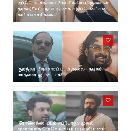
டீப்ஃபேக் சர்ச்சையில் சிக்கிய மிருணாள்
தாகூர்!"சட்ட நடவடிக்கை எடுப்பேன்" என
கடும் எச்சரிக்கை!
‘துரந்தர்’ பிரச்சாரப் படம் அல்ல - நடிகர்
மாதவன் ஓபன் டாக்!
'ரோலெக்ஸ்' படம் எப்போது? முதல்
முறையாக ரோலெக்ஸ் படம் பற்றி மனம்