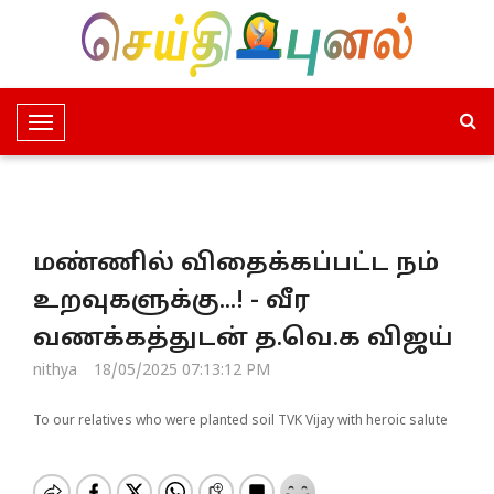
T
o
g
g
l
மண்ணில் விதைக்கப்பட்ட நம்
e
N
உறவுகளுக்கு...! - வீர
a
வணக்கத்துடன் த.வெ.க விஜய்
v
i
nithya
18/05/2025 07:13:12 PM
g
a
To our relatives who were planted soil TVK Vijay with heroic salute
t
i