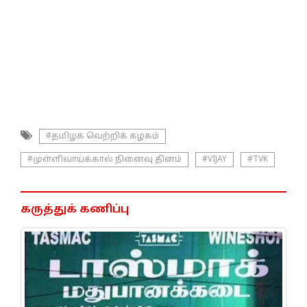
#தமிழக வெற்றிக் கழகம்
#முள்ளிவாய்க்கால் நினைவு தினம்
#VIJAY
#TVK
கருத்துக் கணிப்பு