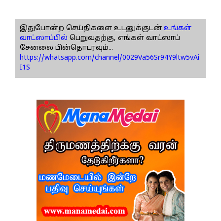
இதுபோன்ற செய்திகளை உடனுக்குடன்
உங்கள்
வாட்ஸாப்பில்
பெறுவதற்கு, எங்கள் வாட்ஸாப்
சேனலை பின்தொடரவும்...
https://whatsapp.com/channel/0029Va56Sr94Y9ltw5vAi
I1S