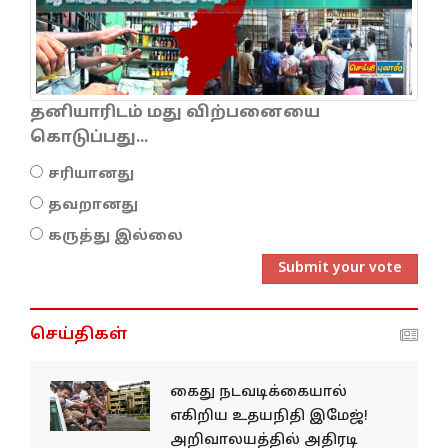
தனியாரிடம் மது விற்பனையை
கொடுப்பது...
சரியானது
தவறானது
கருத்து இல்லை
Submit your vote
செய்திகள்
கைது நடவடிக்கையால்
எகிறிய உதயநிதி இமேஜ்!
அறிவாலயத்தில் அதிரடி