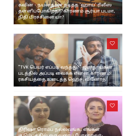
கவின் - நயன்தாரா நடித்த 'ஹாய்' ரிலீஸ்
தள்ளிப்போகிறதா?காரணம் சூர்யா படமா,
நிதி பிரச்சினையா?
"TVK பெயர் எப்படி வந்தது?" ஜனநாயகன்
படத்தில் அப்படி வைக்க என்ன காரணம்!
ரகசியத்தை உடைத்த ஹெச். வினோத்!
திரிஷா ரொம்ப நல்லவங்க.. எங்கள்
குடும்பத்தில் ஒருவரைப் போன்றவர்-