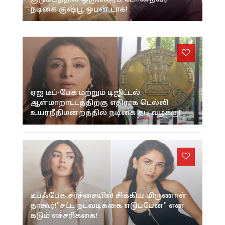
நடிகை குஷ்பூ ஓபன் டாக்!
ஏஐ டீப்-பேக் மற்றும் டிஜிட்டல்
ஆள்மாறாட்டத்திற்கு எதிராக டெல்லி
உயர்நீதிமன்றத்தில் நடிகை தபு வழக்கு!
டீப்ஃபேக் சர்ச்சையில் சிக்கிய மிருணாள்
தாகூர்!"சட்ட நடவடிக்கை எடுப்பேன்" என
கடும் எச்சரிக்கை!