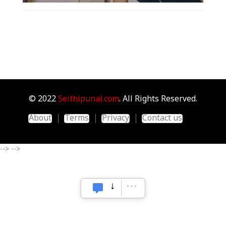
© 2022
Seithipunal.com
. All Rights Reserved.
About
Terms
Privacy
Contact us
-->
-->