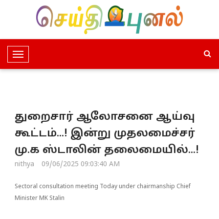
T
o
g
g
l
துறைசார் ஆலோசனை ஆய்வு
e
N
கூட்டம்...! இன்று முதலமைச்சர்
a
மு.க ஸ்டாலின் தலைமையில்...!
v
i
nithya
09/06/2025 09:03:40 AM
g
a
Sectoral consultation meeting Today under chairmanship Chief
t
Minister MK Stalin
i