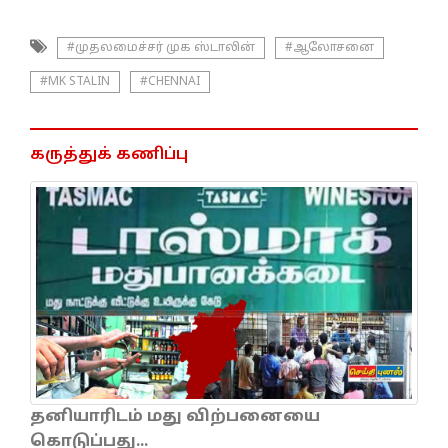
#முதலமைச்சர் முக ஸ்டாலின்
#ஆலோசனை
#MK STALIN
#CHENNAI
கருத்துக் கணிப்பு
தனியாரிடம் மது விற்பனையை
கொடுப்பது...