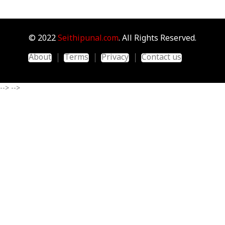
© 2022
Seithipunal.com
. All Rights Reserved.
About
Terms
Privacy
Contact us
-->
-->