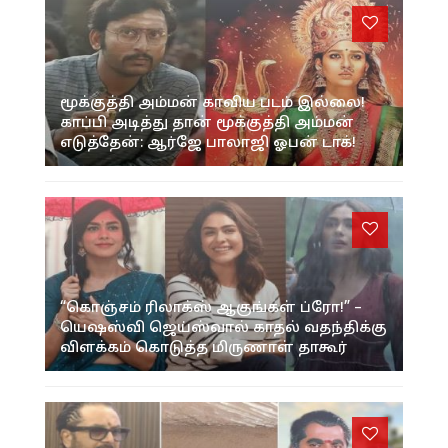
மூக்குத்தி அம்மன் காவிய படம் இல்லை!
காப்பி அடித்து தான் மூக்குத்தி அம்மன்
எடுத்தேன்: ஆர்ஜே பாலாஜி ஓபன் டாக்!
“கொஞ்சம் ரிலாக்ஸ் ஆகுங்கள் ப்ரோ!” –
யெஷஸ்வி ஜெய்ஸ்வால் காதல் வதந்திக்கு
விளக்கம் கொடுத்த மிருணாள் தாகூர்