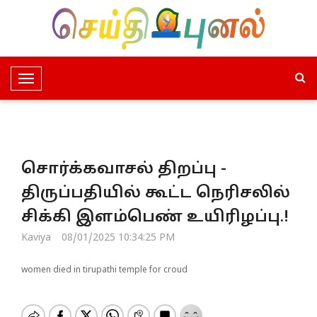
T
o
g
g
l
சொர்க்கவாசல் திறப்பு -
e
N
திருப்பதியில் கூட்ட நெரிசலில்
a
சிக்கி இளம்பெண் உயிரிழப்பு.!
v
i
Kaviya
08/01/2025 10:34:25 PM
g
a
women died in tirupathi temple for croud
t
i