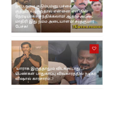
நாட்டாமை குடும்பம்னு பச்சை
குத்தப்பட்டிருந்தால் என்னை எளிதில்
நேரடியாகச் சந்திக்கலாம்! ஆதார் அட்டை
மாதிரி இது நம்ம அடையாளம்! சரத்குமார்
பேச்சு!
'யாராக இருந்தாலும் விடக்கூடாது'...! -
பெண்கள் பாதுகாப்பு விவகாரத்தில் நடிகர்
விஷால் காரசாரம்...!