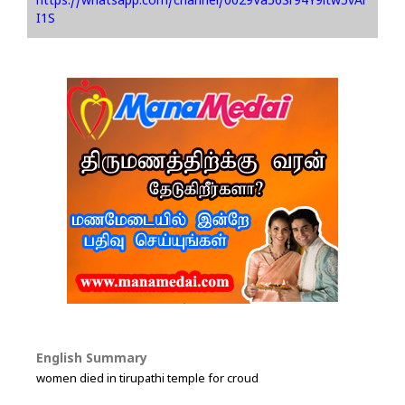
https://whatsapp.com/channel/0029Va56Sr94Y9ltw5vAi
I1S
English Summary
women died in tirupathi temple for croud