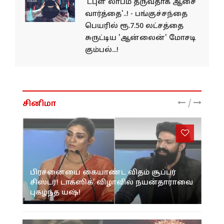
'டபுள் லாபம் தருவதாக ஆசை
வார்த்தை'..! - பங்குச்சந்தை
பெயரில் ரூ.7.50 லட்சத்தை
சுருட்டிய 'ஆன்லைன்' மோசடி
கும்பல்...!
/
சினிமா
பிரச்னையை கையாண்ட விதம் சூப்பர்
சிஸ்டர்! டாக்ஸிக்’ விழாவில் நயன்தாராவை
புகழ்ந்த யஷ்!