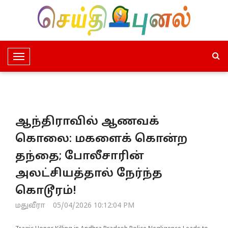
T
o
g
g
l
ஆந்திராவில் ஆணவக்
e
N
கொலை: மகளைக் கொன்ற
a
தந்தை; போலீசாரின்
v
i
அலட்சியத்தால் நேர்ந்த
g
கொடூரம்!
a
t
மதுவீரா
05/04/2026 10:12:04 PM
i