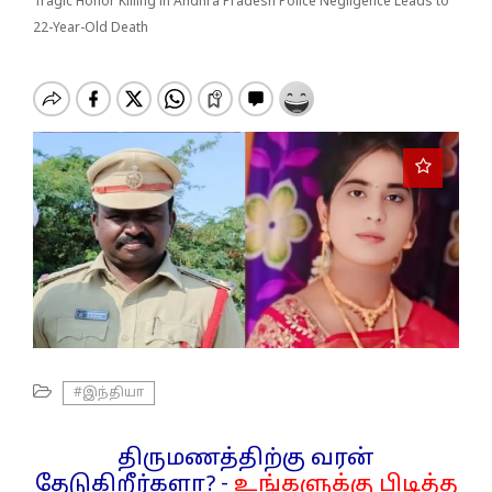
o
Tragic Honor Killing in Andhra Pradesh Police Negligence Leads to
n
22-Year-Old Death
#இந்தியா
திருமணத்திற்கு வரன்
தேடுகிறீர்களா? -
உங்களுக்கு பிடித்த