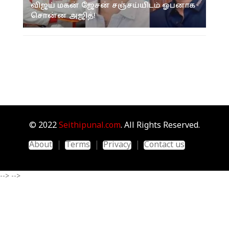
விஜய் மகன் ஜேசன் சஞ்சய்யிடம் ஓபனாக
சொன்ன அஜித்!
© 2022
Seithipunal.com
. All Rights Reserved.
About
Terms
Privacy
Contact us
-->
-->