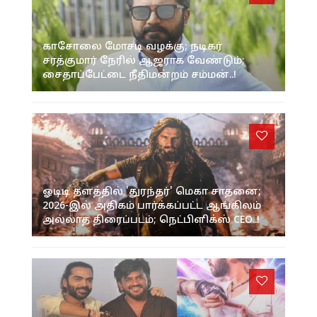
காசோலை மோசடி வழக்கு; நடிகர்
சரத்குமார் நேரில் ஆஜராக வேண்டும்;
சைதாப்பேட்டை நீதிமன்றம் சம்மன்..!
ஓடிடி தளத்தில் 'துரந்தர்' மெகா சாதனை;
2026-இல் அதிகம் பார்க்கப்பட்ட ஆங்கிலம்
அல்லாத திரைப்படம்; நெட்பிளிக்ஸ் CEO..!