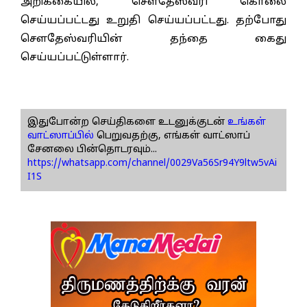
அறிக்கையில், சௌதேஸ்வரி கொலை
செய்யப்பட்டது உறுதி செய்யப்பட்டது. தற்போது
சௌதேஸ்வரியின் தந்தை கைது
செய்யப்பட்டுள்ளார்.
இதுபோன்ற செய்திகளை உடனுக்குடன்
உங்கள்
வாட்ஸாப்பில்
பெறுவதற்கு, எங்கள் வாட்ஸாப்
சேனலை பின்தொடரவும்...
https://whatsapp.com/channel/0029Va56Sr94Y9ltw5vAi
I1S