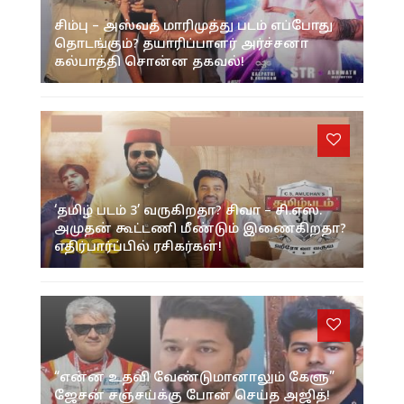
சிம்பு – அஸ்வத் மாரிமுத்து படம் எப்போது
தொடங்கும்? தயாரிப்பாளர் அர்ச்சனா
கல்பாத்தி சொன்ன தகவல்!
‘தமிழ் படம் 3’ வருகிறதா? சிவா – சி.எஸ்.
அமுதன் கூட்டணி மீண்டும் இணைகிறதா?
எதிர்பார்ப்பில் ரசிகர்கள்!
“என்ன உதவி வேண்டுமானாலும் கேளு”
ஜேசன் சஞ்சய்க்கு போன் செய்த அஜித்!