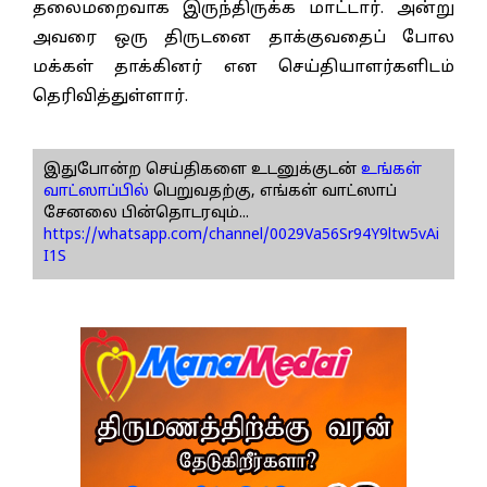
தலைமறைவாக இருந்திருக்க மாட்டார். அன்று
அவரை ஒரு திருடனை தாக்குவதைப் போல
மக்கள் தாக்கினர் என செய்தியாளர்களிடம்
தெரிவித்துள்ளார்.
இதுபோன்ற செய்திகளை உடனுக்குடன்
உங்கள்
வாட்ஸாப்பில்
பெறுவதற்கு, எங்கள் வாட்ஸாப்
சேனலை பின்தொடரவும்...
https://whatsapp.com/channel/0029Va56Sr94Y9ltw5vAi
I1S