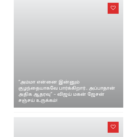
“நான் ஒருபோதும் அந்த எல்லையை கடக்க
மாட்டேன்” – சர்ச்சைக்கு தர்ஷா குப்தா
உருக்கமான விளக்கம்!
“விஷால் நல்ல இயக்குநர்!” – ‘மகுடம்’
ட்ரெய்லர் விழாவில் ஜான் விஜய் கலகல
பேச்சு!