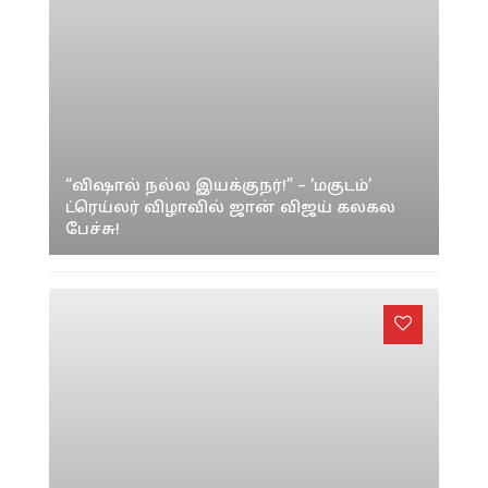
-->
-->