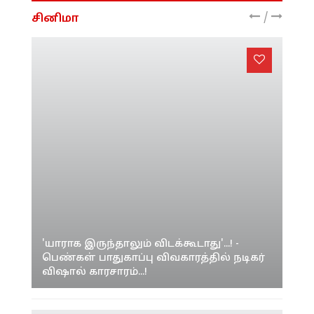
/
சினிமா
'யாராக இருந்தாலும் விடக்கூடாது'...! -
பெண்கள் பாதுகாப்பு விவகாரத்தில் நடிகர்
விஷால் காரசாரம்...!
“அம்மா என்னை இன்னும்
குழந்தையாகவே பார்க்கிறார்.. அப்பாதான்
அதிக ஆதரவு” – விஜய் மகன் ஜேசன்
சஞ்சய் உருக்கம்!