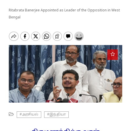
o
n
Ritabrata Banerjee Appointed as Leader of the Opposition in West
Bengal
#அரசியல்
#இந்தியா