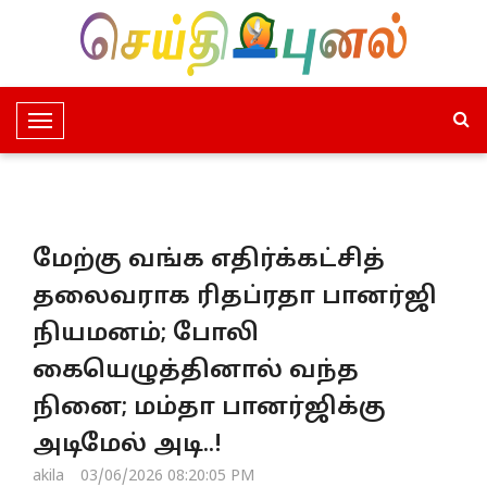
T
o
g
g
l
மேற்கு வங்க எதிர்க்கட்சித்
e
N
தலைவராக ரிதப்ரதா பானர்ஜி
a
நியமனம்; போலி
v
i
கையெழுத்தினால் வந்த
g
நினை; மம்தா பானர்ஜிக்கு
a
t
அடிமேல் அடி..!
i
akila
03/06/2026 08:20:05 PM