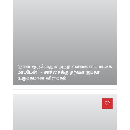
காசோலை மோசடி வழக்கு; நடிகர்
சரத்குமார் நேரில் ஆஜராக வேண்டும்;
சைதாப்பேட்டை நீதிமன்றம் சம்மன்..!
© 2022
Seithipunal.com
. All Rights Reserved.
About
Terms
Privacy
Contact us