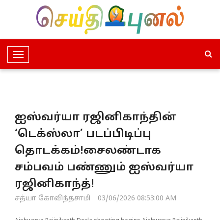
T
o
g
g
l
ஐஸ்வர்யா ரஜினிகாந்தின்
e
N
‘டெக்ஸ்லா’ படப்பிடிப்பு
a
தொடக்கம்!சைலண்டாக
v
i
சம்பவம் பண்ணும் ஐஸ்வர்யா
g
ரஜினிகாந்த்!
a
t
சத்யா கோவிந்தசாமி
03/06/2026 08:53:00 AM
i