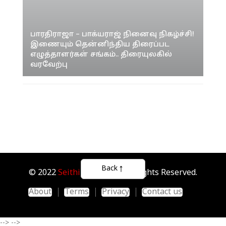
பாரதிராஜா – பாக்யராஜ் நினைவு நிகழ்ச்சி!
இணையும் தென்னிந்திய திரைப்பட
எழுத்தாளர்கள் சங்கம்.. திரையுலகில்
வரவேற்பு
Back
© 2022
Seithipunal.com
. All Rights Reserved.
About
Terms
Privacy
Contact us
-->
-->