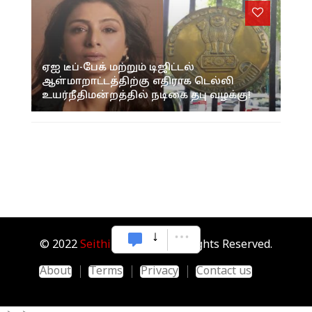
ஏஐ டீப்-பேக் மற்றும் டிஜிட்டல்
ஆள்மாறாட்டத்திற்கு எதிராக டெல்லி
உயர்நீதிமன்றத்தில் நடிகை தபு வழக்கு!
© 2022
Seithipunal.com
. All Rights Reserved.
About
Terms
Privacy
Contact us