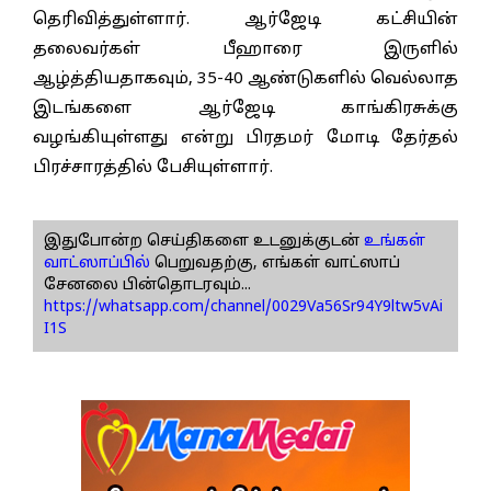
தெரிவித்துள்ளார். ஆர்ஜேடி கட்சியின்
தலைவர்கள் பீஹாரை இருளில்
ஆழ்த்தியதாகவும், 35-40 ஆண்டுகளில் வெல்லாத
இடங்களை ஆர்ஜேடி காங்கிரசுக்கு
வழங்கியுள்ளது என்று பிரதமர் மோடி தேர்தல்
பிரச்சாரத்தில் பேசியுள்ளார்.
இதுபோன்ற செய்திகளை உடனுக்குடன்
உங்கள்
வாட்ஸாப்பில்
பெறுவதற்கு, எங்கள் வாட்ஸாப்
சேனலை பின்தொடரவும்...
https://whatsapp.com/channel/0029Va56Sr94Y9ltw5vAi
I1S