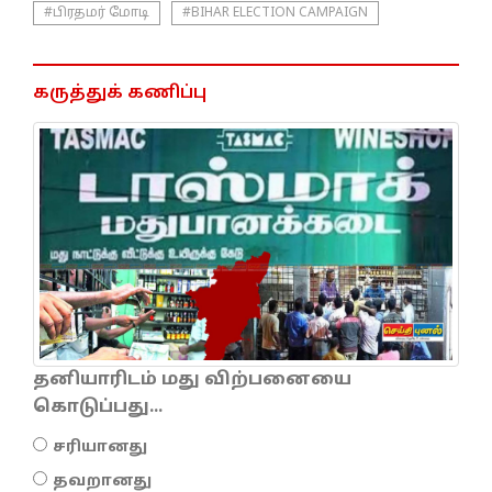
#பிரதமர் மோடி
#BIHAR ELECTION CAMPAIGN
கருத்துக் கணிப்பு
தனியாரிடம் மது விற்பனையை
கொடுப்பது...
சரியானது
தவறானது