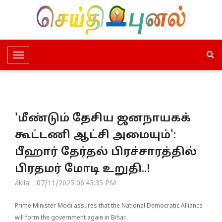
T
o
g
g
l
'மீண்டும் தேசிய ஜனநாயகக்
e
N
கூட்டணி ஆட்சி அமையும்':
a
பீஹார் தேர்தல் பிரச்சாரத்தில்
v
i
பிரதமர் மோடி உறுதி..!
g
akila
07/11/2025 06:43:35 PM
a
t
Prime Minister Modi assures that the National Democratic Alliance
i
will form the government again in Bihar