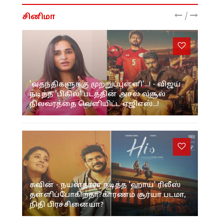
/
சினிமா
'வதந்திகளுக்கு முற்றுப்புள்ளி'...! - விஜய்
நடித்த 'பிகில்' படத்தின் அசல் வசூல்
நிலவரத்தை வெளியிட்ட ஏஜிஎஸ்...!
கவின் - நயன்தாரா நடித்த 'ஹாய்' ரிலீஸ்
தள்ளிப்போகிறதா?காரணம் சூர்யா படமா,
நிதி பிரச்சினையா?