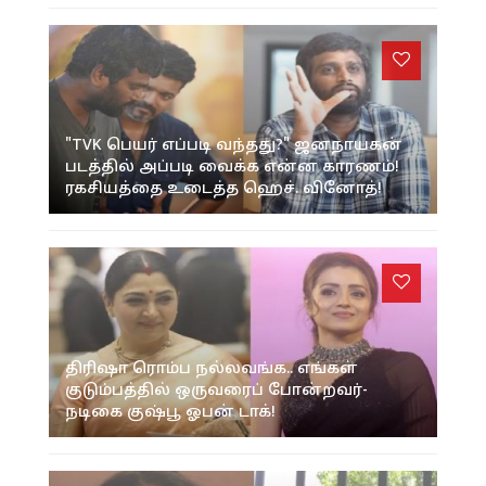
"TVK பெயர் எப்படி வந்தது?" ஜனநாயகன்
படத்தில் அப்படி வைக்க என்ன காரணம்!
ரகசியத்தை உடைத்த ஹெச். வினோத்!
திரிஷா ரொம்ப நல்லவங்க.. எங்கள்
குடும்பத்தில் ஒருவரைப் போன்றவர்-
நடிகை குஷ்பூ ஓபன் டாக்!