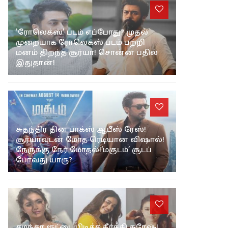
'ரோலெக்ஸ்' படம் எப்போது? முதல்
முறையாக ரோலெக்ஸ் படம் பற்றி
மனம் திறந்த சூர்யா! சொன்ன பதில்
இதுதான்!
சுதந்திர தின பாக்ஸ் ஆபீஸ் ரேஸ்!
சூர்யாவுடன் மோத ரெடியான விஷால்!
நேருக்கு நேர் மோதல்!‘மகுடம்’ சூடப்
போவது யாரு?
சமந்தா ரூட்டை பிடிச்ச கீர்த்தி சுரேஷ்!