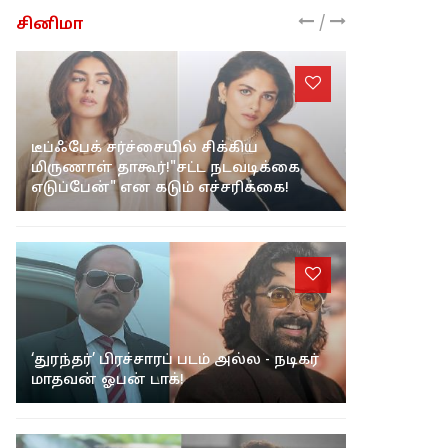
/
சினிமா
டீப்ஃபேக் சர்ச்சையில் சிக்கிய
மிருணாள் தாகூர்!"சட்ட நடவடிக்கை
எடுப்பேன்" என கடும் எச்சரிக்கை!
‘துரந்தர்’ பிரச்சாரப் படம் அல்ல - நடிகர்
மாதவன் ஓபன் டாக்!