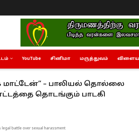
டம்
YouTube
சினிமா
மருத்துவம்
விளையா
மாட்டேன்” – பாலியல் தொல்லை
ாட்டத்தை தொடங்கும் பாடகி
s legal battle over sexual harassment