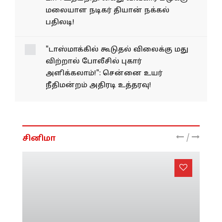
"அண்ணனும் அண்ணியும்
என் உயிர் டா!": உதயநிதி
கைது விவகார மீமுக்கு
மலையாள நடிகர் தியான்
நக்கல் பதிலடி!
"டாஸ்மாக்கில் கூடுதல்
விலைக்கு மது விற்றால்
போலீசில் புகார்
அளிக்கலாம்!": சென்னை
உயர் நீதிமன்றம் அதிரடி
உத்தரவு!
/
சினிமா