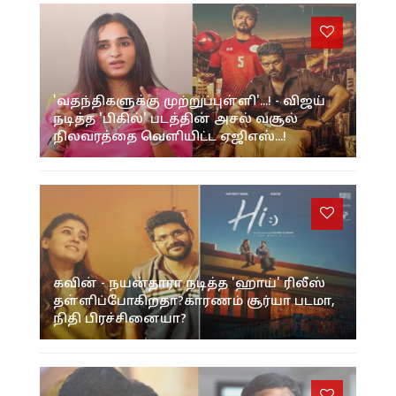
'வதந்திகளுக்கு முற்றுப்புள்ளி'...! - விஜய்
நடித்த 'பிகில்' படத்தின் அசல் வசூல்
நிலவரத்தை வெளியிட்ட ஏஜிஎஸ்...!
கவின் - நயன்தாரா நடித்த 'ஹாய்' ரிலீஸ்
தள்ளிப்போகிறதா?காரணம் சூர்யா படமா,
நிதி பிரச்சினையா?