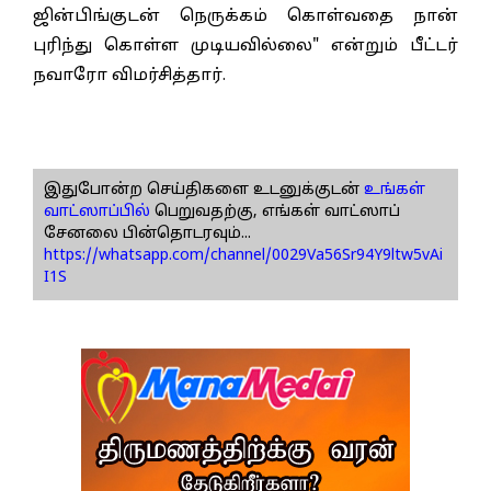
ஜின்பிங்குடன் நெருக்கம் கொள்வதை நான்
புரிந்து கொள்ள முடியவில்லை" என்றும் பீட்டர்
நவாரோ விமர்சித்தார்.
இதுபோன்ற செய்திகளை உடனுக்குடன்
உங்கள்
வாட்ஸாப்பில்
பெறுவதற்கு, எங்கள் வாட்ஸாப்
சேனலை பின்தொடரவும்...
https://whatsapp.com/channel/0029Va56Sr94Y9ltw5vAi
I1S