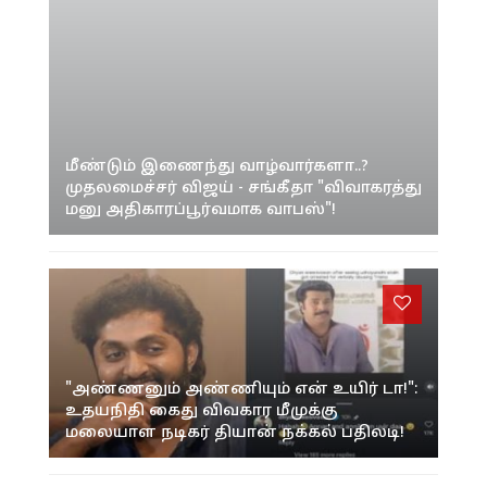
மீண்டும் இணைந்து வாழ்வார்களா..?
முதலமைச்சர் விஜய் - சங்கீதா "விவாகரத்து
மனு அதிகாரப்பூர்வமாக வாபஸ்"!
"அண்ணனும் அண்ணியும் என் உயிர் டா!":
உதயநிதி கைது விவகார மீமுக்கு
மலையாள நடிகர் தியான் நக்கல் பதிலடி!