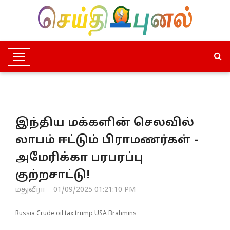
T
o
g
g
l
இந்திய மக்களின் செலவில்
e
N
லாபம் ஈட்டும் பிராமணர்கள் -
a
அமேரிக்கா பரபரப்பு
v
i
குற்றசாட்டு!
g
மதுவீரா
01/09/2025 01:21:10 PM
a
t
Russia Crude oil tax trump USA Brahmins
i