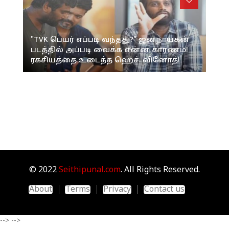
"TVK பெயர் எப்படி வந்தது?" ஜனநாயகன்
படத்தில் அப்படி வைக்க என்ன காரணம்!
ரகசியத்தை உடைத்த ஹெச். வினோத்!
© 2022
Seithipunal.com
. All Rights Reserved.
About
Terms
Privacy
Contact us
-->
-->