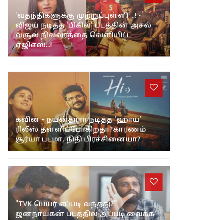
'வதந்திகளுக்கு முற்றுப்புள்ளி'...! -
விஜய் நடித்த 'பிகில்' படத்தின் அசல்
வசூல் நிலவரத்தை வெளியிட்ட
ஏஜிஎஸ்...!
கவின் - நயன்தாரா நடித்த 'ஹாய்'
ரிலீஸ் தள்ளிப்போகிறதா?காரணம்
சூர்யா படமா, நிதி பிரச்சினையா?
"TVK பெயர் எப்படி வந்தது?"
ஜனநாயகன் படத்தில் அப்படி வைக்க