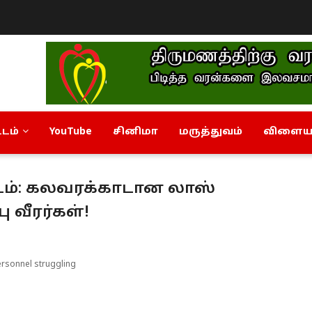
டம்
YouTube
சினிமா
மருத்துவம்
விளையா
ட்டம்: கலவரக்காடான லாஸ்
ு வீரர்கள்!
ersonnel struggling