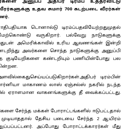
களை அனுப்ப அதிபர் டிரம்ப் உத்தரவிட்டு
ரர்களுக்கு உதவ சுமார் 700 கடற்படை வீரர்கள்
னர்.
ிபதியாக டொனால்டு டிரம்ப்பதவியேற்றதுமுதல்
ற்கொண்டு வருகிறார். பல்வேறு நாடுகளுக்கு
ியதுடன் அமெரிக்காவில் உரிய ஆவணங்கள் இன்றி
டறிந்து அவர்களை சொந்த நாடுகளுக்கு அனுப்பி
ரோத குடியேறிகளை கண்டறியும் பணியின்போது பல
கின்றன.
வில்கைதுசெய்யப்படுகிறார்கள்.அதிபர் டிரம்பின்
ர்னியா மாகாணம் லாஸ் ஏஞ்சல்ஸ் நகரில் நடந்த
தில் ஏராளமான வாகனங்களுக்கு தீ வைக்கப்பட்டது.
களை சேர்ந்த மக்கள் போராட்டங்களில் ஈடுபட்டதால்
த முடியாததால் தேசிய படையை சேர்ந்த 2 ஆயிரம்
ுப்பப்பட்டனர். அப்போது போராட்டக்காரர்கள் மீது