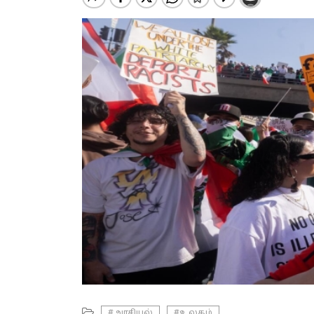
#அரசியல்
#உலகம்