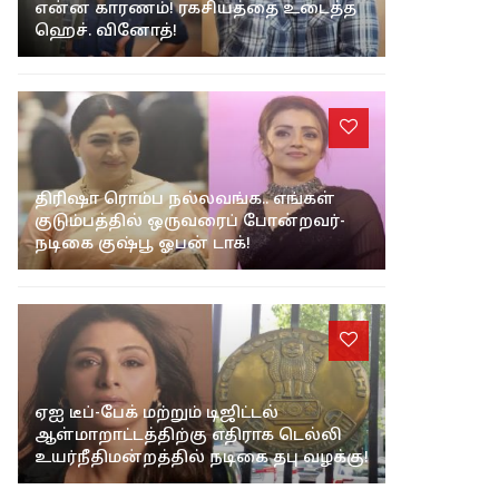
என்ன காரணம்! ரகசியத்தை உடைத்த
ஹெச். வினோத்!
திரிஷா ரொம்ப நல்லவங்க.. எங்கள்
குடும்பத்தில் ஒருவரைப் போன்றவர்-
நடிகை குஷ்பூ ஓபன் டாக்!
ஏஐ டீப்-பேக் மற்றும் டிஜிட்டல்
ஆள்மாறாட்டத்திற்கு எதிராக டெல்லி
உயர்நீதிமன்றத்தில் நடிகை தபு வழக்கு!