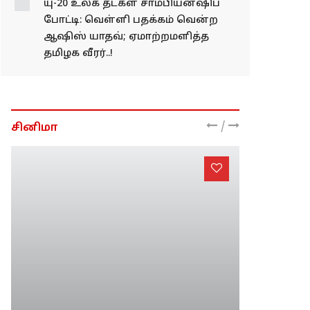
யு-20 உலக தடகள சாம்பியன்ஷிப்
போட்டி: வெள்ளி பதக்கம் வென்ற
ஆஷிஸ் யாதவ்; ஏமாற்றமளித்த
தமிழக வீரர்..!
/
சினிமா