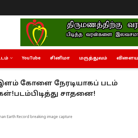
டம்
YouTube
சினிமா
மருத்துவம்
விளையா
ு இளம் கோளை நேரடியாகப் படம்
்கள்!படம்பிடித்து சாதனை!
than Earth Record breaking image capture