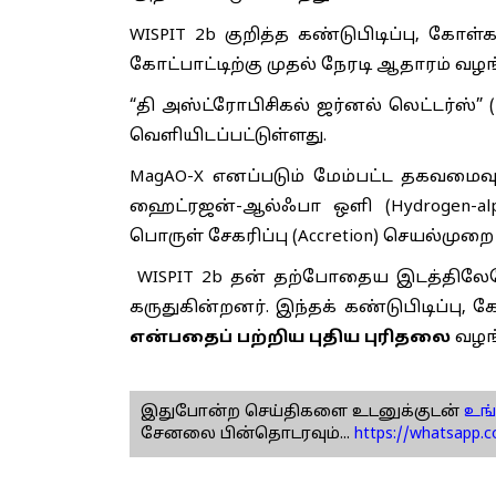
WISPIT 2b குறித்த கண்டுபிடிப்பு, 
கோட்பாட்டிற்கு முதல் நேரடி ஆதாரம் வழங
“தி அஸ்ட்ரோபிசிகல் ஜர்னல் லெட்டர்ஸ்” (T
வெளியிடப்பட்டுள்ளது.
MagAO-X எனப்படும் மேம்பட்ட தகவமைவு ஒ
ஹைட்ரஜன்-ஆல்ஃபா ஒளி (Hydrogen-alp
பொருள் சேகரிப்பு (Accretion) செயல்முறை
WISPIT 2b தன் தற்போதைய இடத்திலேயே
கருதுகின்றனர். இந்தக் கண்டுபிடிப்பு, 
என்பதைப் பற்றிய புதிய புரிதலை
வழங்
இதுபோன்ற செய்திகளை உடனுக்குடன்
உங்
சேனலை பின்தொடரவும்...
https://whatsapp.