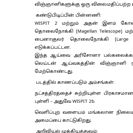
விஞ்ஞானிகளுக்கு ஒரு விலைமதிப்பற்ற
கண்டுபிடிப்பின் பின்னணி:
WISPIT 2 மற்றும் அதன் இளம் கோள
தொலைநோக்கி (Magellan Telescope) ம
பைனாகுலர் தொலைநோக்கி (Large Bi
எடுக்கப்பட்டன.
இந்த ஆய்வை அரிசோனா பல்கலைக்கழகத
லெய்டன் ஆய்வகத்தின் விஞ்ஞானி 
மேற்கொண்டது.
படத்தில் காணப்படும் அம்சங்கள்:
நட்சத்திரத்தைச் சுற்றியுள்ள பிரகா
புள்ளி – அதுவே WISPIT 2b.
வெளிப்புற வளையம் மங்கலான நிலையில
அமைப்பை காட்டுகிறது.
அறிவியல் முக்கியத்துவம்: