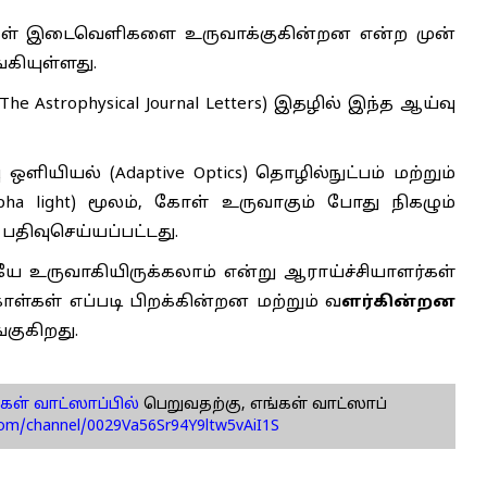
கோள்கள் இடைவெளிகளை உருவாக்குகின்றன என்ற முன்
்கியுள்ளது.
he Astrophysical Journal Letters) இதழில் இந்த ஆய்வு
ளியியல் (Adaptive Optics) தொழில்நுட்பம் மற்றும்
ha light) மூலம், கோள் உருவாகும் போது நிகழும்
 பதிவுசெய்யப்பட்டது.
 உருவாகியிருக்கலாம் என்று ஆராய்ச்சியாளர்கள்
கோள்கள் எப்படி பிறக்கின்றன மற்றும் வ
ளர்கின்றன
குகிறது.
கள் வாட்ஸாப்பில்
பெறுவதற்கு, எங்கள் வாட்ஸாப்
com/channel/0029Va56Sr94Y9ltw5vAiI1S