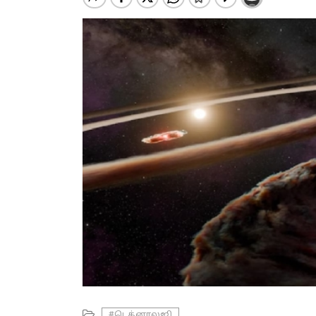
#டெக்னாலஜி