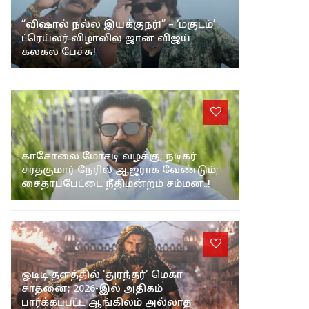
“விஷால் நல்ல இயக்குநர்!” – ‘மகுடம்’
ட்ரெய்லர் விழாவில் ஜான் விஜய்
கலகல பேச்சு!
காசோலை மோசடி வழக்கு; நடிகர்
சரத்குமார் நேரில் ஆஜராக வேண்டும்;
சைதாப்பேட்டை நீதிமன்றம் சம்மன்..!
ஓடிடி தளத்தில் 'துரந்தர்' மெகா
சாதனை; 2026-இல் அதிகம்
பார்க்கப்பட்ட ஆங்கிலம் அல்லாத