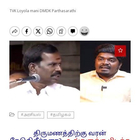
o
n
TVK Loyola mani DMDK Parthasarathi
#அரசியல்
#தமிழகம்
திருமணத்திற்கு வரன்