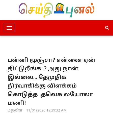
T
o
g
g
l
பன்னி மூஞ்சா? என்னை ஏன்
e
N
திட்டுறீங்க..? அது நான்
a
இல்லை... தேமுதிக
v
i
நிர்வாகிக்கு விளக்கம்
g
கொடுத்த தவெக லயோலா
a
t
மணி!
i
மதுவீரா
11/01/2026 12:29:32 AM