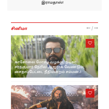
இராமதாஸ்!
/
சினிமா
காசோலை மோசடி வழக்கு; நடிகர்
சரத்குமார் நேரில் ஆஜராக வேண்டும்;
சைதாப்பேட்டை நீதிமன்றம் சம்மன்..!