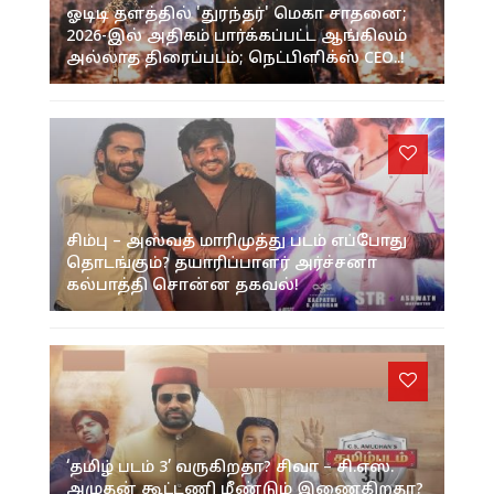
ஓடிடி தளத்தில் 'துரந்தர்' மெகா சாதனை;
2026-இல் அதிகம் பார்க்கப்பட்ட ஆங்கிலம்
அல்லாத திரைப்படம்; நெட்பிளிக்ஸ் CEO..!
சிம்பு – அஸ்வத் மாரிமுத்து படம் எப்போது
தொடங்கும்? தயாரிப்பாளர் அர்ச்சனா
கல்பாத்தி சொன்ன தகவல்!
‘தமிழ் படம் 3’ வருகிறதா? சிவா – சி.எஸ்.
அமுதன் கூட்டணி மீண்டும் இணைகிறதா?