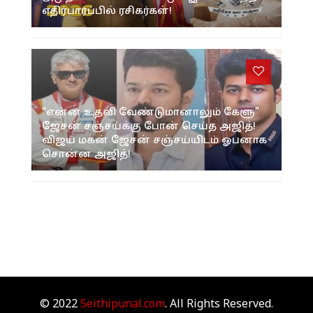
எதிர்பார்ப்பில் ரசிகர்கள்!
“என்ன உதவி வேண்டுமானாலும் கேளு”
ஜேசன் சஞ்சய்க்கு போன் செய்த அஜித்!
விஜய் மகன் ஜேசன் சஞ்சய்யிடம் ஓபனாக
சொன்ன அஜித்!
© 2022
Seithipunal.com
. All Rights Reserved.