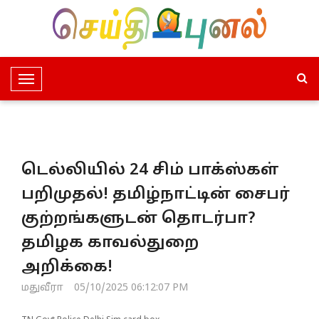
T
o
g
g
l
டெல்லியில் 24 சிம் பாக்ஸ்கள்
e
N
பறிமுதல்! தமிழ்நாட்டின் சைபர்
a
குற்றங்களுடன் தொடர்பா?
v
i
தமிழக காவல்துறை
g
அறிக்கை!
a
t
மதுவீரா
05/10/2025 06:12:07 PM
i