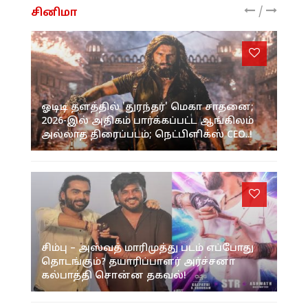
/
சினிமா
ஓடிடி தளத்தில் 'துரந்தர்' மெகா சாதனை;
2026-இல் அதிகம் பார்க்கப்பட்ட ஆங்கிலம்
அல்லாத திரைப்படம்; நெட்பிளிக்ஸ் CEO..!
சிம்பு – அஸ்வத் மாரிமுத்து படம் எப்போது
தொடங்கும்? தயாரிப்பாளர் அர்ச்சனா
கல்பாத்தி சொன்ன தகவல்!