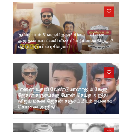
‘தமிழ் படம் 3’ வருகிறதா? சிவா – சி.எஸ்.
அமுதன் கூட்டணி மீண்டும் இணைகிறதா?
எதிர்பார்ப்பில் ரசிகர்கள்!
“என்ன உதவி வேண்டுமானாலும் கேளு”
ஜேசன் சஞ்சய்க்கு போன் செய்த அஜித்!
விஜய் மகன் ஜேசன் சஞ்சய்யிடம் ஓபனாக
சொன்ன அஜித்!