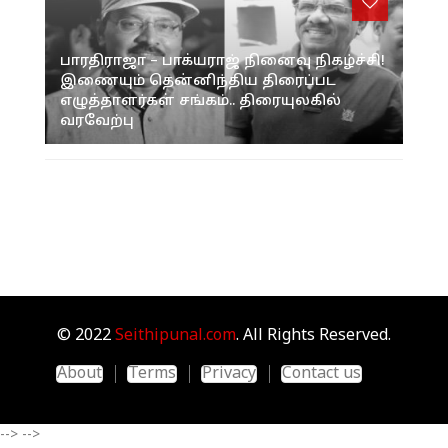
பாரதிராஜா – பாக்யராஜ் நினைவு நிகழ்ச்சி!
இணையும் தென்னிந்திய திரைப்பட
எழுத்தாளர்கள் சங்கம்.. திரையுலகில்
வரவேற்பு
© 2022
Seithipunal.com
. All Rights Reserved.
About
Terms
Privacy
Contact us
-->
-->