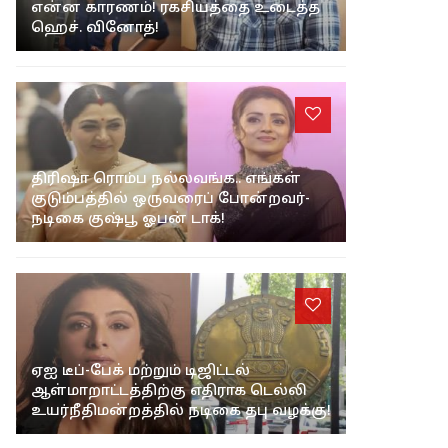
என்ன காரணம்! ரகசியத்தை உடைத்த
ஹெச். வினோத்!
திரிஷா ரொம்ப நல்லவங்க.. எங்கள்
குடும்பத்தில் ஒருவரைப் போன்றவர்-
நடிகை குஷ்பூ ஓபன் டாக்!
ஏஐ டீப்-பேக் மற்றும் டிஜிட்டல்
ஆள்மாறாட்டத்திற்கு எதிராக டெல்லி
உயர்நீதிமன்றத்தில் நடிகை தபு வழக்கு!