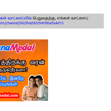
கள் வாட்ஸாப்பில்
பெறுவதற்கு, எங்கள் வாட்ஸாப்
com/channel/0029Va56Sr94Y9ltw5vAiI1S