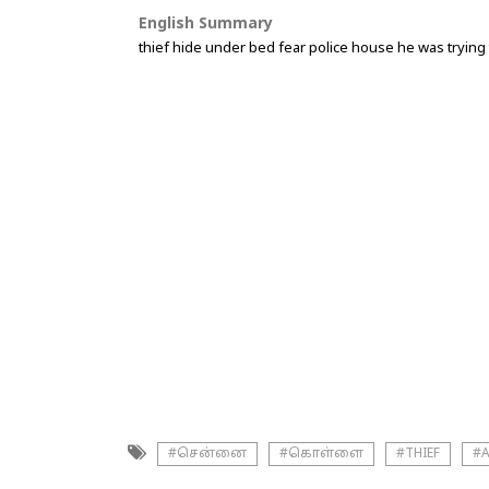
English Summary
thief hide under bed fear police house he was trying 
#சென்னை
#கொள்ளை
#THIEF
#A