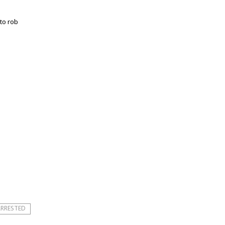
to rob
RRESTED