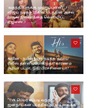
'வதந்திகளுக்கு முற்றுப்புள்ளி'...! -
விஜய் நடித்த 'பிகில்' படத்தின் அசல்
வசூல் நிலவரத்தை வெளியிட்ட
ஏஜிஎஸ்...!
கவின் - நயன்தாரா நடித்த 'ஹாய்'
ரிலீஸ் தள்ளிப்போகிறதா?காரணம்
சூர்யா படமா, நிதி பிரச்சினையா?
"TVK பெயர் எப்படி வந்தது?"
ஜனநாயகன் படத்தில் அப்படி வைக்க