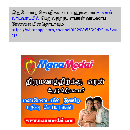
இதுபோன்ற செய்திகளை உடனுக்குடன்
உங்கள்
வாட்ஸாப்பில்
பெறுவதற்கு, எங்கள் வாட்ஸாப்
சேனலை பின்தொடரவும்...
https://whatsapp.com/channel/0029Va56Sr94Y9ltw5vAi
I1S