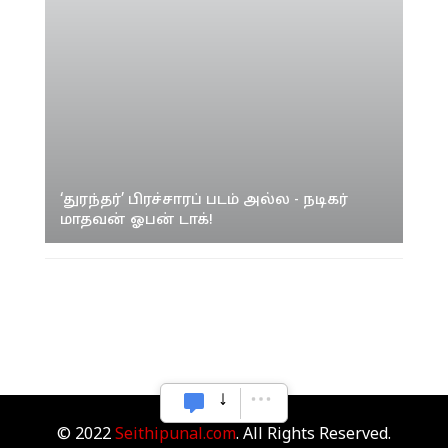
‘துரந்தர்’ பிரச்சாரப் படம் அல்ல - நடிகர்
மாதவன் ஓபன் டாக்!