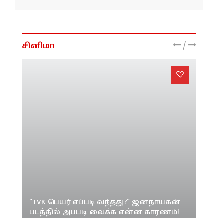
வைத்த தேர்தல் ஆணையம்!
/
சினிமா
"TVK பெயர் எப்படி வந்தது?" ஜனநாயகன்