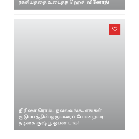
படத்தில் அப்படி வைக்க என்ன காரணம்!
ரகசியத்தை உடைத்த ஹெச். வினோத்!
திரிஷா ரொம்ப நல்லவங்க.. எங்கள்
குடும்பத்தில் ஒருவரைப் போன்றவர்-
நடிகை குஷ்பூ ஓபன் டாக்!