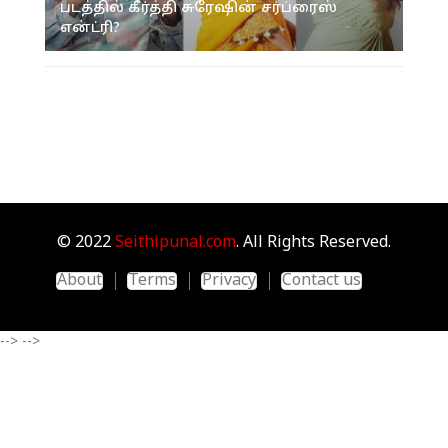
படத்தில் கீர்த்தி சுரேஷின் சர்ப்ரைஸ்
என்ட்ரி?
© 2022
Seithipunal.com
. All Rights Reserved.
About
Terms
Privacy
Contact us
-->
-->