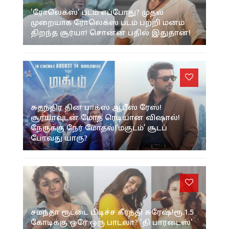
'ரோலெக்ஸ்' படம் எப்போது? முதல்
முறையாக ரோலெக்ஸ் படம் பற்றி மனம்
திறந்த சூர்யா! சொன்ன பதில் இதுதான்!
சுதந்திர தின பாக்ஸ் ஆபீஸ் ரேஸ்!
சூர்யாவுடன் மோத ரெடியான விஷால்!
நேருக்கு நேர் மோதல்!‘மகுடம்’ சூடப்
போவது யாரு?
சமந்தா ரூட்டை பிடிச்ச கீர்த்தி சுரேஷ்!ரூ.1.5
கோடிக்கு ஒரே ஒரு பாடலா? 'தி பாரடைஸ்'