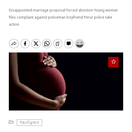
o
n
Disappointed marriage proposal forced abortion Young woman
files complaint against policeman boyfriend Perur police take
action
#தமிழகம்