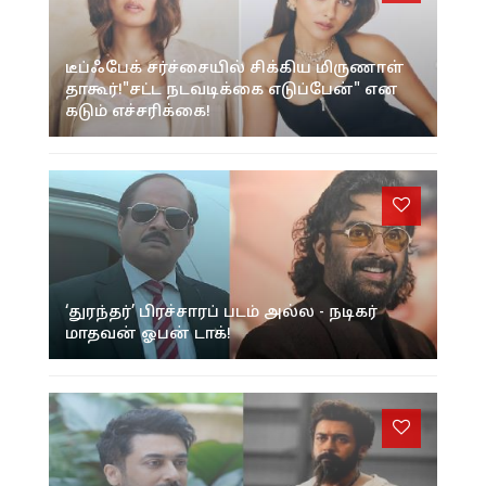
டீப்ஃபேக் சர்ச்சையில் சிக்கிய மிருணாள்
தாகூர்!"சட்ட நடவடிக்கை எடுப்பேன்" என
கடும் எச்சரிக்கை!
‘துரந்தர்’ பிரச்சாரப் படம் அல்ல - நடிகர்
மாதவன் ஓபன் டாக்!