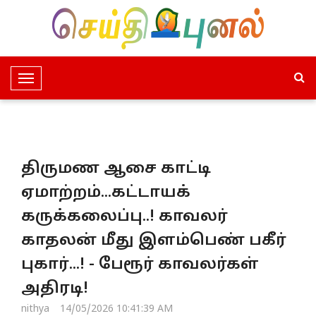
T
o
g
g
l
திருமண ஆசை காட்டி
e
N
ஏமாற்றம்...கட்டாயக்
a
கருக்கலைப்பு..! காவலர்
v
i
காதலன் மீது இளம்பெண் பகீர்
g
புகார்...! - பேரூர் காவலர்கள்
a
t
அதிரடி!
i
nithya
14/05/2026 10:41:39 AM