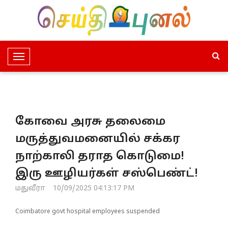
T
o
g
g
l
கோவை அரசு தலைமை
e
N
மருத்துவமனையில் சக்கர
a
நாற்காலி தராத கொடுமை!
v
i
இரு ஊழியர்கள் சஸ்பெண்ட்!
g
மதுவீரா
10/09/2025 04:13:17 PM
a
t
Coimbatore govt hospital employees suspended
i