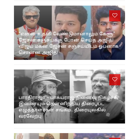
“என்ன உதவி வேண்டுமானாலும் கேளு”
ஜேசன் சஞ்சய்க்கு போன் செய்த அஜித்!
விஜய் மகன் ஜேசன் சஞ்சய்யிடம் ஓபனாக
சொன்ன அஜித்!
பாரதிராஜா – பாக்யராஜ் நினைவு நிகழ்ச்சி!
இணையும் தென்னிந்திய திரைப்பட
எழுத்தாளர்கள் சங்கம்.. திரையுலகில்
வரவேற்பு