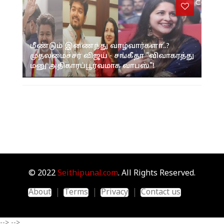
மீண்டும் இணைந்து வாழ்வார்களா..?
முதலமைச்சர் விஜய் - சங்கீதா "விவாகரத்து
மனு அதிகாரப்பூர்வமாக வாபஸ்"!
© 2022
Seithipunal.com
. All Rights Reserved.
About
Terms
Privacy
Contact us
-->
-->