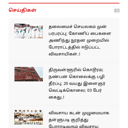
செய்திகள்
தலை​மைச் செயல​கம் முன்
பரபரப்பு; கோணிப் பைகளை
அணிந்து நூதன முறை​யில்
போராட்​டத்​தில் ஈடுப்பட்ட
விவசாயிகள்..!
திருவள்ளூரில் கொடூரம்;
நண்பன் கொலைக்கு பழி
தீர்ப்பு; 20 வயது இளைஞர்
வெட்டிக்கொலை; 03 பேர்
கைது..!
விவ​சாய கடன் முழுமையாக
தள்​ளு​படி குறித்து
போராடிவரும் விவசாய