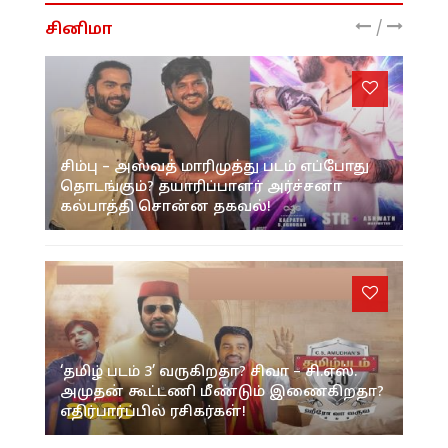
/
சினிமா
சிம்பு – அஸ்வத் மாரிமுத்து படம் எப்போது
தொடங்கும்? தயாரிப்பாளர் அர்ச்சனா
கல்பாத்தி சொன்ன தகவல்!
‘தமிழ் படம் 3’ வருகிறதா? சிவா – சி.எஸ்.
அமுதன் கூட்டணி மீண்டும் இணைகிறதா?
எதிர்பார்ப்பில் ரசிகர்கள்!