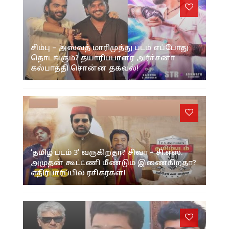
சிம்பு – அஸ்வத் மாரிமுத்து படம் எப்போது
தொடங்கும்? தயாரிப்பாளர் அர்ச்சனா
கல்பாத்தி சொன்ன தகவல்!
‘தமிழ் படம் 3’ வருகிறதா? சிவா – சி.எஸ்.
அமுதன் கூட்டணி மீண்டும் இணைகிறதா?
எதிர்பார்ப்பில் ரசிகர்கள்!