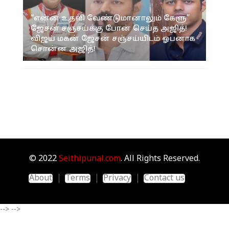
“என்ன உதவி வேண்டுமானாலும் கேளு”
ஜேசன் சஞ்சய்க்கு போன் செய்த அஜித்!
விஜய் மகன் ஜேசன் சஞ்சய்யிடம் ஓபனாக
சொன்ன அஜித்!
© 2022
Seithipunal.com
. All Rights Reserved.
About
Terms
Privacy
Contact us
-->
-->