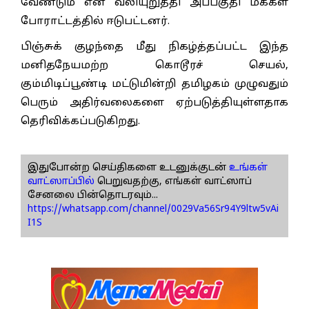
வேண்டும் என வலியுறுத்தி அப்பகுதி மக்கள்
போராட்டத்தில் ஈடுபட்டனர்.
பிஞ்சுக் குழந்தை மீது நிகழ்த்தப்பட்ட இந்த
மனிதநேயமற்ற கொடூரச் செயல்,
கும்மிடிப்பூண்டி மட்டுமின்றி தமிழகம் முழுவதும்
பெரும் அதிர்வலைகளை ஏற்படுத்தியுள்ளதாக
தெரிவிக்கப்படுகிறது.
இதுபோன்ற செய்திகளை உடனுக்குடன்
உங்கள்
வாட்ஸாப்பில்
பெறுவதற்கு, எங்கள் வாட்ஸாப்
சேனலை பின்தொடரவும்...
https://whatsapp.com/channel/0029Va56Sr94Y9ltw5vAi
I1S