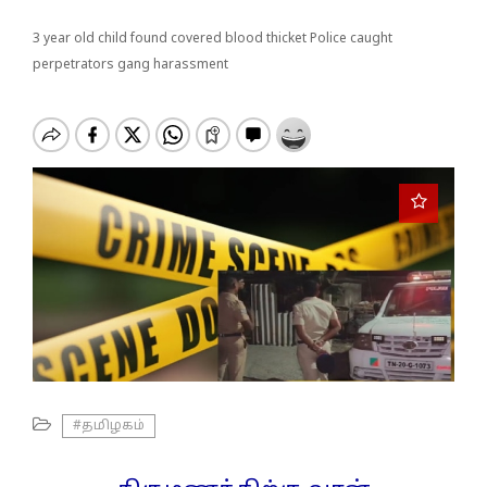
o
n
3 year old child found covered blood thicket Police caught
perpetrators gang harassment
#தமிழகம்