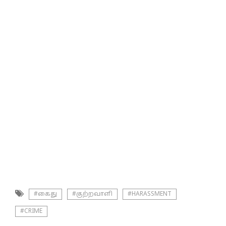
#கைது
#குற்றவாளி
#HARASSMENT
#CRIME