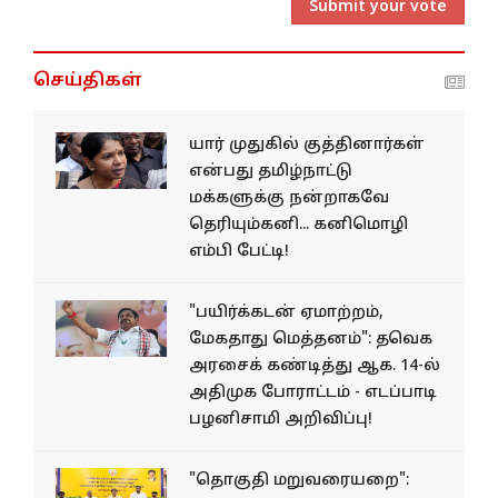
Submit your vote
செய்திகள்
யார் முதுகில் குத்தினார்கள்
என்பது தமிழ்நாட்டு
மக்களுக்கு நன்றாகவே
தெரியும்கனி... கனிமொழி
எம்பி பேட்டி!
"பயிர்க்கடன் ஏமாற்றம்,
மேகதாது மெத்தனம்": தவெக
அரசைக் கண்டித்து ஆக. 14-ல்
அதிமுக போராட்டம் - எடப்பாடி
பழனிசாமி அறிவிப்பு!
"தொகுதி மறுவரையறை":