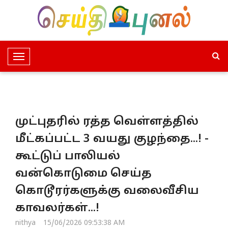
T
o
g
g
l
முட்புதரில் ரத்த வெள்ளத்தில்
e
N
மீட்கப்பட்ட 3 வயது குழந்தை...! -
a
கூட்டுப் பாலியல்
v
i
வன்கொடுமை செய்த
g
கொடூரர்களுக்கு வலைவீசிய
a
t
காவலர்கள்...!
i
nithya
15/06/2026 09:53:38 AM