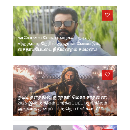
காசோலை மோசடி வழக்கு; நடிகர்
சரத்குமார் நேரில் ஆஜராக வேண்டும்;
சைதாப்பேட்டை நீதிமன்றம் சம்மன்..!
ஓடிடி தளத்தில் 'துரந்தர்' மெகா சாதனை;
2026-இல் அதிகம் பார்க்கப்பட்ட ஆங்கிலம்
அல்லாத திரைப்படம்; நெட்பிளிக்ஸ் CEO..!