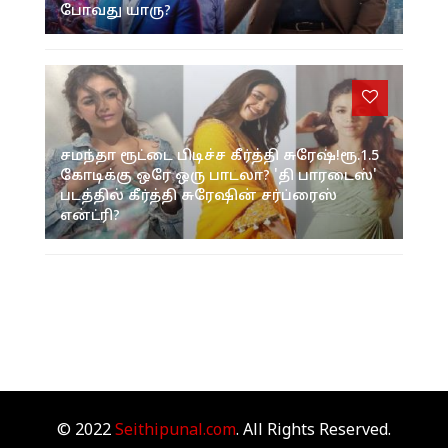
போவது யாரு?
சமந்தா ரூட்டை பிடிச்ச கீர்த்தி சுரேஷ்!ரூ.1.5
கோடிக்கு ஒரே ஒரு பாடலா? 'தி பாரடைஸ்'
படத்தில் கீர்த்தி சுரேஷின் சர்ப்ரைஸ்
என்ட்ரி?
© 2022
Seithipunal.com
. All Rights Reserved.