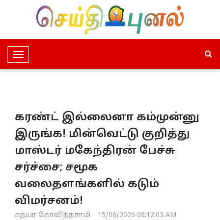
T
o
g
g
l
கரண்ட் இல்லைனா கம்முன்னு
e
N
இருங்க! மின்வெட்டு குறித்து
a
மாஸ்டர் மகேந்திரன் பேச்சு
v
i
சர்ச்சை; சமூக
g
வலைதளங்களில் கடும்
a
t
விமர்சனம்!
i
சத்யா கோவிந்தசாமி
15/06/2026 08:12:03 AM