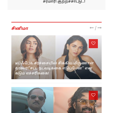
சரமாரி குற்றச்சாட்டு...!
/
சினிமா
டீப்ஃபேக் சர்ச்சையில் சிக்கிய மிருணாள்
தாகூர்!"சட்ட நடவடிக்கை எடுப்பேன்" என
கடும் எச்சரிக்கை!