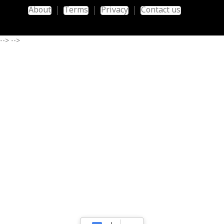
About
Terms
Privacy
Contact us
-->
-->