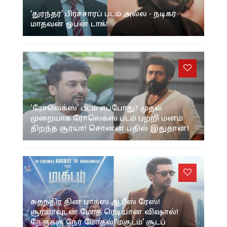
‘துரந்தர்’ பிரச்சாரப் படம் அல்ல - நடிகர்
மாதவன் ஓபன் டாக்!
'ரோலெக்ஸ்' படம் எப்போது? முதல்
முறையாக ரோலெக்ஸ் படம் பற்றி மனம்
திறந்த சூர்யா! சொன்ன பதில் இதுதான்!
சுதந்திர தின பாக்ஸ் ஆபீஸ் ரேஸ்!
சூர்யாவுடன் மோத ரெடியான விஷால்!
நேருக்கு நேர் மோதல்!‘மகுடம்’ சூடப்