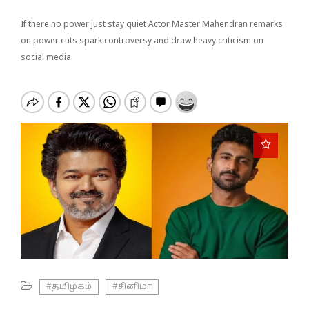
o
n
If there no power just stay quiet Actor Master Mahendran remarks
on power cuts spark controversy and draw heavy criticism on
social media
#தமிழகம்
#சினிமா