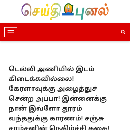
T
o
g
g
l
டெல்லி அணியில் இடம்
e
N
கிடைக்கவில்லை!
a
கேரளாவுக்கு அழைத்துச்
v
i
சென்ற அப்பா! இன்னைக்கு
g
நான் இவ்ளோ தூரம்
a
t
வந்ததுக்கு காரணம்! சஞ்சு
i
சாம்சனின் நெகிழ்ச்சி கதை!