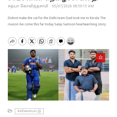
o
சத்யா கோவிந்தசாமி
05/07/2026 08:59:15 AM
n
Didnot make the cut for the Delhi team Dad took me to Kerala The
reason Ive come this far today Sanju Samson heartwarming story
#விளையாட்டு