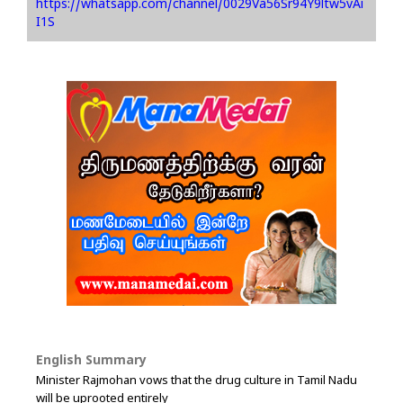
https://whatsapp.com/channel/0029Va56Sr94Y9ltw5vAi
I1S
English Summary
Minister Rajmohan vows that the drug culture in Tamil Nadu
will be uprooted entirely