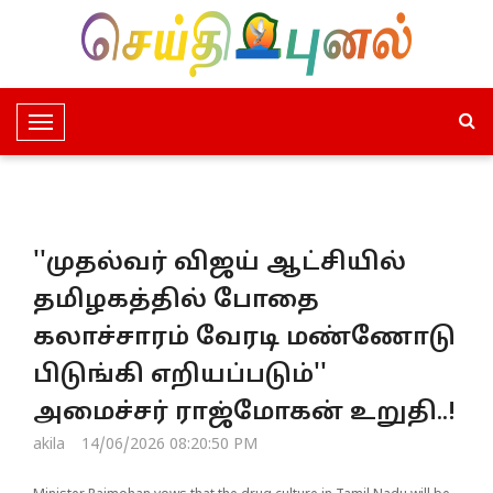
T
o
g
g
l
''முதல்வர் விஜய் ஆட்சியில்
e
N
தமிழகத்தில் போதை
a
கலாச்சாரம் வேரடி மண்ணோடு
v
i
பிடுங்கி எறியப்படும்''
g
அமைச்சர் ராஜ்மோகன் உறுதி..!
a
t
akila
14/06/2026 08:20:50 PM
i