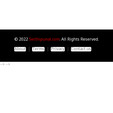
© 2022
Seithipunal.com
. All Rights Reserved.
About
Terms
Privacy
Contact us
-->
-->