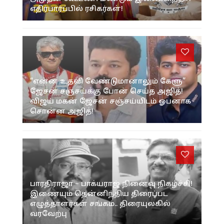
எதிர்பார்ப்பில் ரசிகர்கள்!
“என்ன உதவி வேண்டுமானாலும் கேளு”
ஜேசன் சஞ்சய்க்கு போன் செய்த அஜித்!
விஜய் மகன் ஜேசன் சஞ்சய்யிடம் ஓபனாக
சொன்ன அஜித்!
பாரதிராஜா – பாக்யராஜ் நினைவு நிகழ்ச்சி!
இணையும் தென்னிந்திய திரைப்பட
எழுத்தாளர்கள் சங்கம்.. திரையுலகில்
வரவேற்பு