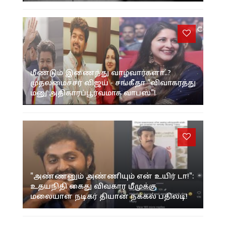
மீண்டும் இணைந்து வாழ்வார்களா..?
முதலமைச்சர் விஜய் - சங்கீதா "விவாகரத்து
மனு அதிகாரப்பூர்வமாக வாபஸ்"!
"அண்ணனும் அண்ணியும் என் உயிர் டா!":
உதயநிதி கைது விவகார மீமுக்கு
மலையாள நடிகர் தியான் நக்கல் பதிலடி!