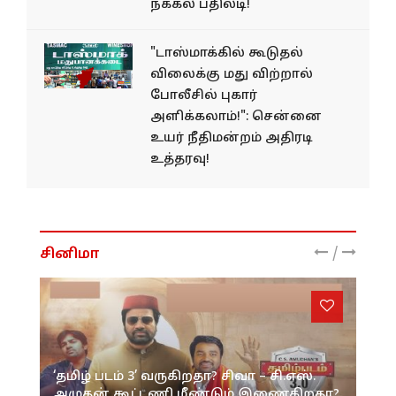
நக்கல் பதிலடி!
"டாஸ்மாக்கில் கூடுதல்
விலைக்கு மது விற்றால்
போலீசில் புகார்
அளிக்கலாம்!": சென்னை
உயர் நீதிமன்றம் அதிரடி
உத்தரவு!
/
சினிமா
‘தமிழ் படம் 3’ வருகிறதா? சிவா – சி.எஸ்.
அமுதன் கூட்டணி மீண்டும் இணைகிறதா?