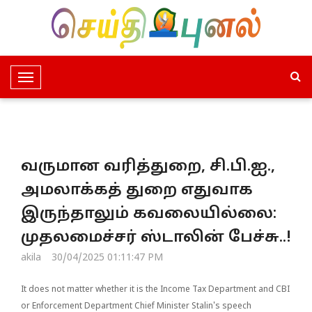
T
o
g
g
l
வருமான வரித்துறை, சி.பி.ஐ.,
e
N
அமலாக்கத் துறை எதுவாக
a
இருந்தாலும் கவலையில்லை:
v
i
முதலமைச்சர் ஸ்டாலின் பேச்சு..!
g
akila
30/04/2025 01:11:47 PM
a
t
It does not matter whether it is the Income Tax Department and CBI
i
or Enforcement Department Chief Minister Stalin's speech