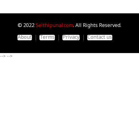
© 2022
Seithipunal.com
. All Rights Reserved.
About
Terms
Privacy
Contact us
-->
-->