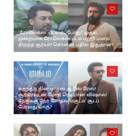
'ரோலெக்ஸ்' படம் எப்போது? முதல்
முறையாக ரோலெக்ஸ் படம் பற்றி மனம்
திறந்த சூர்யா! சொன்ன பதில் இதுதான்!
சுதந்திர தின பாக்ஸ் ஆபீஸ் ரேஸ்!
சூர்யாவுடன் மோத ரெடியான விஷால்!
நேருக்கு நேர் மோதல்!‘மகுடம்’ சூடப்
போவது யாரு?