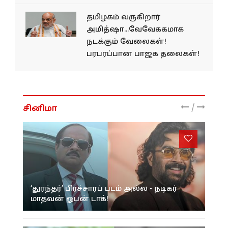
தமிழகம் வருகிறார்
அமித்ஷா...வேவேககமாக
நடக்கும் வேலைகள்!
பரபரப்பான பாஜக தலைகள்!
/
சினிமா
‘துரந்தர்’ பிரச்சாரப் படம் அல்ல - நடிகர்
மாதவன் ஓபன் டாக்!