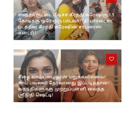
சமந்தா ரூட்டை பிடிச்ச கீர்த்தி சுரேஷ்!ரூ.1.5
கோடிக்கு ஒரே ஒரு பாடலா? 'தி பாரடைஸ்'
படத்தில் கீர்த்தி சுரேஷின் சர்ப்ரைஸ்
என்ட்ரி?
சீதை வாய்ப்பை நான் மறுக்கவில்லை!
சாய் பல்லவி தேர்வானது இப்படித்தான்!
வதந்திகளுக்கு முற்றுப்புள்ளி வைத்த
ஸ்ரீநிதி ஷெட்டி!