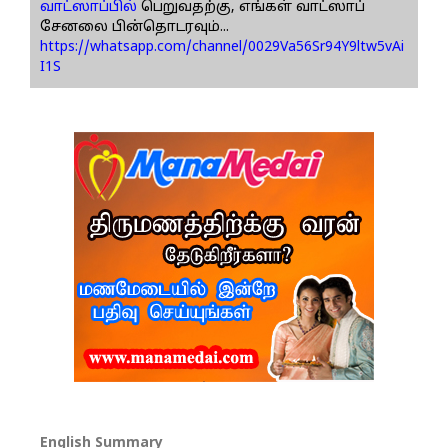
வாட்ஸாப்பில்
பெறுவதற்கு, எங்கள் வாட்ஸாப்
சேனலை பின்தொடரவும்...
https://whatsapp.com/channel/0029Va56Sr94Y9ltw5vAi
I1S
English Summary