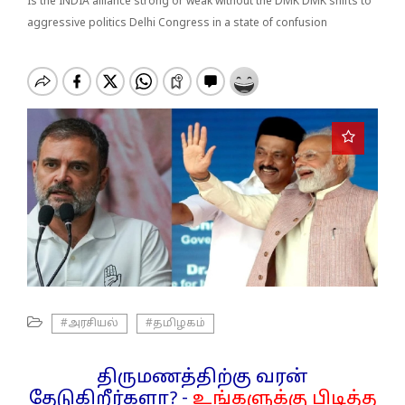
o
Is the INDIA alliance strong or weak without the DMK DMK shifts to
n
aggressive politics Delhi Congress in a state of confusion
#அரசியல்
#தமிழகம்
திருமணத்திற்கு வரன்
தேடுகிறீர்களா? -
உங்களுக்கு பிடித்த