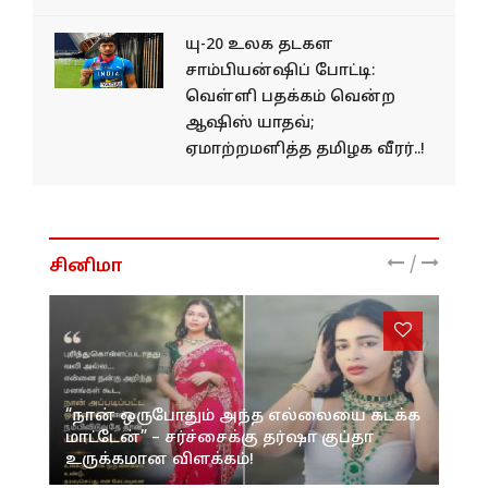
யு-20 உலக தடகள
சாம்பியன்ஷிப் போட்டி:
வெள்ளி பதக்கம் வென்ற
ஆஷிஸ் யாதவ்;
ஏமாற்றமளித்த தமிழக வீரர்..!
/
சினிமா
“நான் ஒருபோதும் அந்த எல்லையை கடக்க
மாட்டேன்” – சர்ச்சைக்கு தர்ஷா குப்தா
உருக்கமான விளக்கம்!