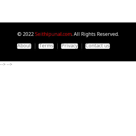
© 2022
Seithipunal.com
. All Rights Reserved.
About
Terms
Privacy
Contact us
-->
-->