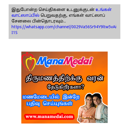
இதுபோன்ற செய்திகளை உடனுக்குடன்
உங்கள்
வாட்ஸாப்பில்
பெறுவதற்கு, எங்கள் வாட்ஸாப்
சேனலை பின்தொடரவும்...
https://whatsapp.com/channel/0029Va56Sr94Y9ltw5vAi
I1S