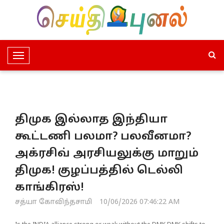
T
o
g
g
l
திமுக இல்லாத இந்தியா
e
N
கூட்டணி பலமா? பலவீனமா?
a
அக்ரசிவ் அரசியலுக்கு மாறும்
v
i
திமுக! குழப்பத்தில் டெல்லி
g
காங்கிரஸ்!
a
t
சத்யா கோவிந்தசாமி
10/06/2026 07:46:22 AM
i