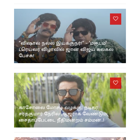
“விஷால் நல்ல இயக்குநர்!” – ‘மகுடம்’
ட்ரெய்லர் விழாவில் ஜான் விஜய் கலகல
பேச்சு!
காசோலை மோசடி வழக்கு; நடிகர்
சரத்குமார் நேரில் ஆஜராக வேண்டும்;
சைதாப்பேட்டை நீதிமன்றம் சம்மன்..!