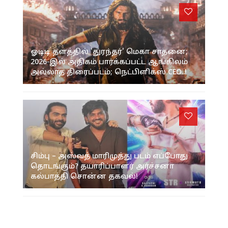
ஓடிடி தளத்தில் 'துரந்தர்' மெகா சாதனை;
2026-இல் அதிகம் பார்க்கப்பட்ட ஆங்கிலம்
அல்லாத திரைப்படம்; நெட்பிளிக்ஸ் CEO..!
சிம்பு – அஸ்வத் மாரிமுத்து படம் எப்போது
தொடங்கும்? தயாரிப்பாளர் அர்ச்சனா
கல்பாத்தி சொன்ன தகவல்!