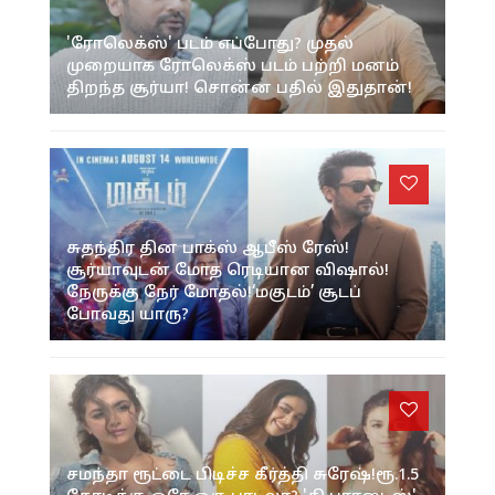
'ரோலெக்ஸ்' படம் எப்போது? முதல்
முறையாக ரோலெக்ஸ் படம் பற்றி மனம்
திறந்த சூர்யா! சொன்ன பதில் இதுதான்!
சுதந்திர தின பாக்ஸ் ஆபீஸ் ரேஸ்!
சூர்யாவுடன் மோத ரெடியான விஷால்!
நேருக்கு நேர் மோதல்!‘மகுடம்’ சூடப்
போவது யாரு?
சமந்தா ரூட்டை பிடிச்ச கீர்த்தி சுரேஷ்!ரூ.1.5