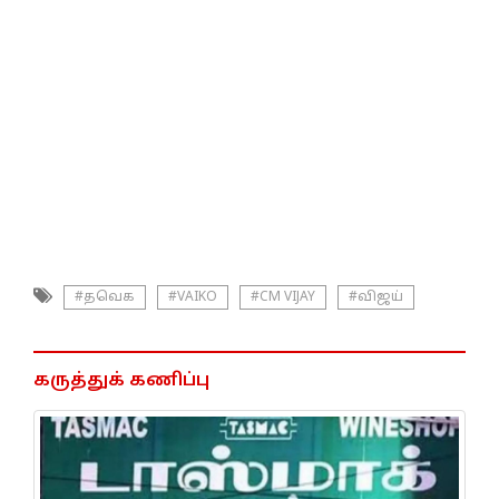
#தவெக
#VAIKO
#CM VIJAY
#விஜய்
கருத்துக் கணிப்பு