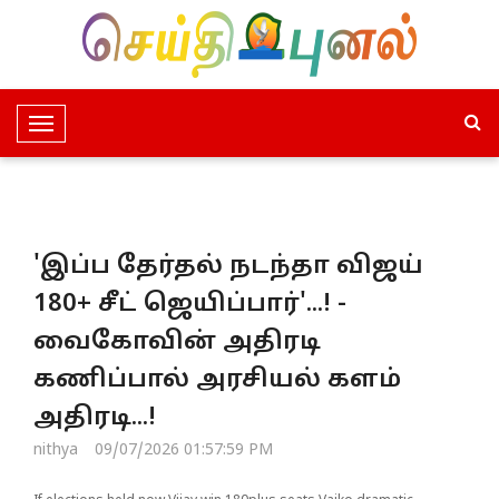
T
o
g
g
l
'இப்ப தேர்தல் நடந்தா விஜய்
e
N
180+ சீட் ஜெயிப்பார்'...! -
a
வைகோவின் அதிரடி
v
i
கணிப்பால் அரசியல் களம்
g
அதிரடி...!
a
t
nithya
09/07/2026 01:57:59 PM
i