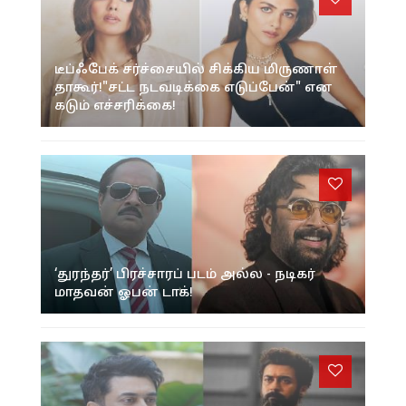
டீப்ஃபேக் சர்ச்சையில் சிக்கிய மிருணாள்
தாகூர்!"சட்ட நடவடிக்கை எடுப்பேன்" என
கடும் எச்சரிக்கை!
‘துரந்தர்’ பிரச்சாரப் படம் அல்ல - நடிகர்
மாதவன் ஓபன் டாக்!