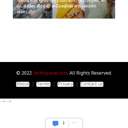
கோடிக்கு ஒரே ஒரு பாடலா? 'தி பாரடைஸ்'
படத்தில் கீர்த்தி சுரேஷின் சர்ப்ரைஸ்
என்ட்ரி?
© 2022
Seithipunal.com
. All Rights Reserved.
About
Terms
Privacy
Contact us
-->
-->