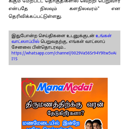
க்கும் மேற்பட்ட தொகுதிகளில் வெற்றி பெறுவார்
என்பதே நிலவும் களநிலவரம்" என
தெரிவிக்கப்பட்டுள்ளது.
இதுபோன்ற செய்திகளை உடனுக்குடன்
உங்கள்
வாட்ஸாப்பில்
பெறுவதற்கு, எங்கள் வாட்ஸாப்
சேனலை பின்தொடரவும்...
https://whatsapp.com/channel/0029Va56Sr94Y9ltw5vAi
I1S