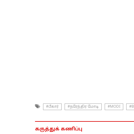
#பீகார்
#நரேந்திர மோடி
#MODI
#B
கருத்துக் கணிப்பு