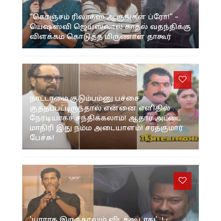
“கொஞ்சம் ரிலாக்ஸ் ஆகுங்கள் ப்ரோ!” –
யெஷஸ்வி ஜெய்ஸ்வால் காதல் வதந்திக்கு
விளக்கம் கொடுத்த மிருணாள் தாகூர்
நாட்டாமை குடும்பம்னு பச்சை
குத்தப்பட்டிருந்தால் என்னை எளிதில்
நேரடியாகச் சந்திக்கலாம்! ஆதார் அட்டை
மாதிரி இது நம்ம அடையாளம்! சரத்குமார்
பேச்சு!
'யாராக இருந்தாலும் விடக்கூடாது'...! -