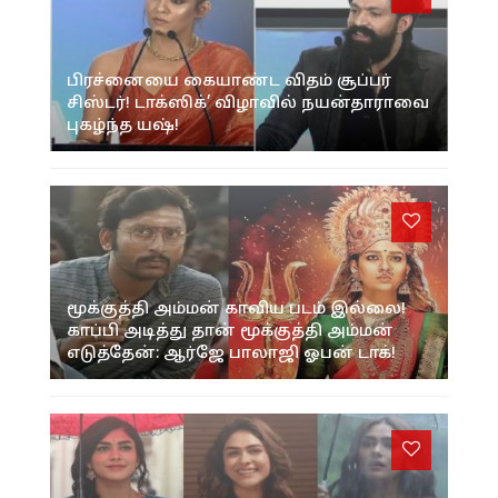
பிரச்னையை கையாண்ட விதம் சூப்பர்
சிஸ்டர்! டாக்ஸிக்’ விழாவில் நயன்தாராவை
புகழ்ந்த யஷ்!
மூக்குத்தி அம்மன் காவிய படம் இல்லை!
காப்பி அடித்து தான் மூக்குத்தி அம்மன்
எடுத்தேன்: ஆர்ஜே பாலாஜி ஓபன் டாக்!