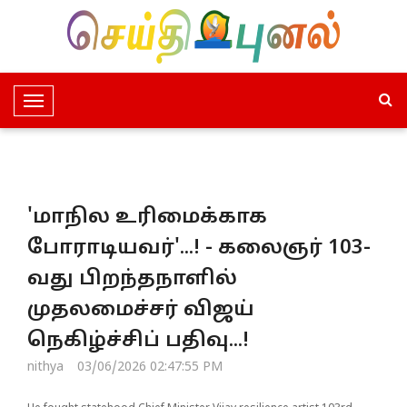
T
o
g
g
l
'மாநில உரிமைக்காக
e
N
போராடியவர்'...! - கலைஞர் 103-
a
வது பிறந்தநாளில்
v
i
முதலமைச்சர் விஜய்
g
நெகிழ்ச்சிப் பதிவு...!
a
t
nithya
03/06/2026 02:47:55 PM
i