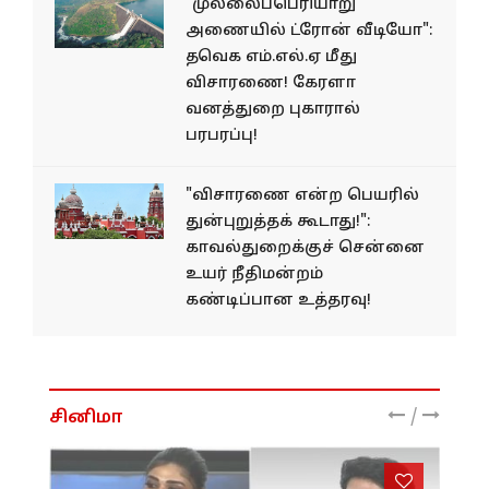
"முல்லைப்பெரியாறு
அணையில் ட்ரோன் வீடியோ":
தவெக எம்.எல்.ஏ மீது
விசாரணை! கேரளா
வனத்துறை புகாரால்
பரபரப்பு!
"விசாரணை என்ற பெயரில்
துன்புறுத்தக் கூடாது!":
காவல்துறைக்குச் சென்னை
உயர் நீதிமன்றம்
கண்டிப்பான உத்தரவு!
/
சினிமா