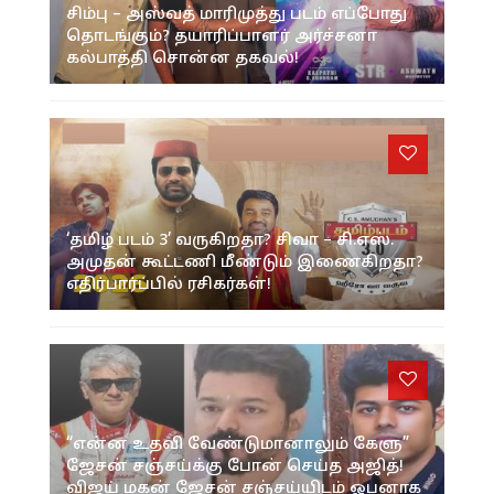
சிம்பு – அஸ்வத் மாரிமுத்து படம் எப்போது
தொடங்கும்? தயாரிப்பாளர் அர்ச்சனா
கல்பாத்தி சொன்ன தகவல்!
‘தமிழ் படம் 3’ வருகிறதா? சிவா – சி.எஸ்.
அமுதன் கூட்டணி மீண்டும் இணைகிறதா?
எதிர்பார்ப்பில் ரசிகர்கள்!
“என்ன உதவி வேண்டுமானாலும் கேளு”
ஜேசன் சஞ்சய்க்கு போன் செய்த அஜித்!
விஜய் மகன் ஜேசன் சஞ்சய்யிடம் ஓபனாக