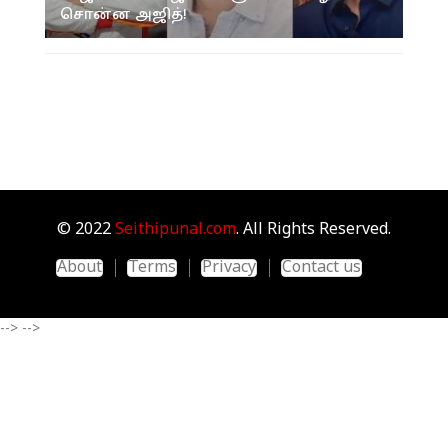
சொன்ன அஜித்!
© 2022
Seithipunal.com
. All Rights Reserved.
About
Terms
Privacy
Contact us
-->
-->