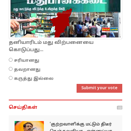
தனியாரிடம் மது விற்பனையை
கொடுப்பது...
சரியானது
தவறானது
கருத்து இல்லை
Submit your vote
செய்திகள்
'குற்றவாளிக்கு மட்டும் திடீர்