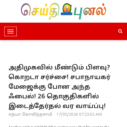
T
o
g
g
l
அதிமுகவில் மீண்டும் பிளவு?
e
N
கொறடா சர்ச்சை! சபாநாயகர்
a
மேஜைக்கு போன அந்த
v
i
ஃபைல்! 26 தொகுதிகளில்
g
இடைத்தேர்தல் வர வாய்ப்பு!
a
t
சத்யா கோவிந்தசாமி
17/05/2026 07:23:02 AM
i