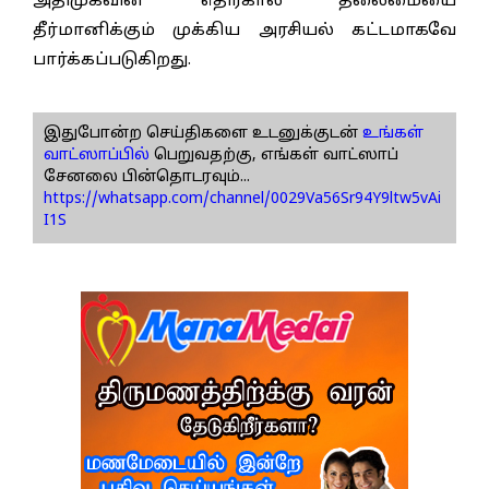
அதிமுகவின் எதிர்கால தலைமையை
தீர்மானிக்கும் முக்கிய அரசியல் கட்டமாகவே
பார்க்கப்படுகிறது.
இதுபோன்ற செய்திகளை உடனுக்குடன்
உங்கள்
வாட்ஸாப்பில்
பெறுவதற்கு, எங்கள் வாட்ஸாப்
சேனலை பின்தொடரவும்...
https://whatsapp.com/channel/0029Va56Sr94Y9ltw5vAi
I1S