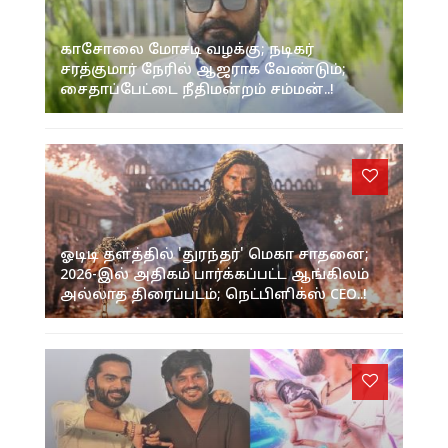
காசோலை மோசடி வழக்கு; நடிகர்
சரத்குமார் நேரில் ஆஜராக வேண்டும்;
சைதாப்பேட்டை நீதிமன்றம் சம்மன்..!
ஓடிடி தளத்தில் 'துரந்தர்' மெகா சாதனை;
2026-இல் அதிகம் பார்க்கப்பட்ட ஆங்கிலம்
அல்லாத திரைப்படம்; நெட்பிளிக்ஸ் CEO..!