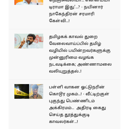
நெஞ்சுவலியா... என்னய்யா
டிராமா இது'...? - நயினார்
நாகேந்திரன் சரமாரி
கேள்வி...!
தமிழகக் காவல் துறை
வேலைவாய்ப்பில் தமிழ்
வழியில் பயின்றவர்களுக்கு
முன்னுரிமை வழங்க
நடவடிக்கை; அண்ணாமலை
வலியுறுத்தல்..!
பள்ளி வாகன ஓட்டுநரின்
கொடூர முகம்...! - வீட்டிற்குள்
புகுந்து பெண்ணிடம்
அக்கிரமம்... அதிரடி கைது
செய்த தூத்துக்குடி
காவலர்கள்...!