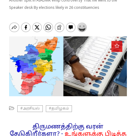
o
Another split in AIADMK Whip controversy That file went to the
n
Speaker desk By elections likely in 26 constituencies
#அரசியல்
#தமிழகம்
திருமணத்திற்கு வரன்
தேடுகிறீர்களா? -
உங்களுக்கு பிடித்த