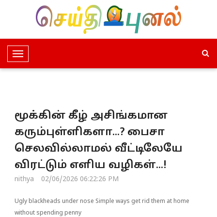
T
o
g
g
l
மூக்கின் கீழ் அசிங்கமான
e
N
கரும்புள்ளிகளா...? பைசா
a
செலவில்லாமல் வீட்டிலேயே
v
i
விரட்டும் எளிய வழிகள்...!
g
nithya
02/06/2026 06:22:26 PM
a
t
Ugly blackheads under nose Simple ways get rid them at home
i
without spending penny