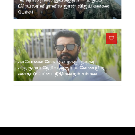
“விஷால் நல்ல இயக்குநர்!” – ‘மகுடம்’
ட்ரெய்லர் விழாவில் ஜான் விஜய் கலகல
பேச்சு!
காசோலை மோசடி வழக்கு; நடிகர்
சரத்குமார் நேரில் ஆஜராக வேண்டும்;
சைதாப்பேட்டை நீதிமன்றம் சம்மன்..!