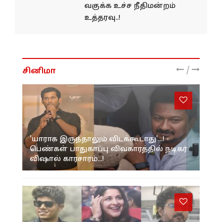
வகுக்க உச்ச நீதிமன்றம்
உத்தரவு..!
/
சினிமா
'யாராக இருந்தாலும் விடக்கூடாது'...! -
பெண்கள் பாதுகாப்பு விவகாரத்தில் நடிகர்
விஷால் காரசாரம்...!