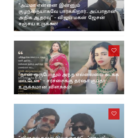
“அம்மா என்னை இன்னும்
குழந்தையாகவே பார்க்கிறார்.. அப்பாதான்
அதிக ஆதரவு” – விஜய் மகன் ஜேசன்
சஞ்சய் உருக்கம்!
“நான் ஒருபோதும் அந்த எல்லையை கடக்க
மாட்டேன்” – சர்ச்சைக்கு தர்ஷா குப்தா
உருக்கமான விளக்கம்!