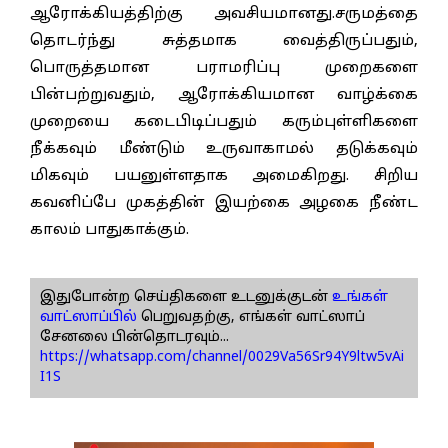
ஆரோக்கியத்திற்கு அவசியமானது.சருமத்தை
தொடர்ந்து சுத்தமாக வைத்திருப்பதும்,
பொருத்தமான பராமரிப்பு முறைகளை
பின்பற்றுவதும், ஆரோக்கியமான வாழ்க்கை
முறையை கடைபிடிப்பதும் கரும்புள்ளிகளை
நீக்கவும் மீண்டும் உருவாகாமல் தடுக்கவும்
மிகவும் பயனுள்ளதாக அமைகிறது. சிறிய
கவனிப்பே முகத்தின் இயற்கை அழகை நீண்ட
காலம் பாதுகாக்கும்.
இதுபோன்ற செய்திகளை உடனுக்குடன்
உங்கள்
வாட்ஸாப்பில்
பெறுவதற்கு, எங்கள் வாட்ஸாப்
சேனலை பின்தொடரவும்...
https://whatsapp.com/channel/0029Va56Sr94Y9ltw5vAi
I1S