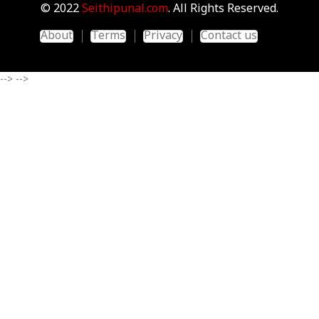
© 2022
Seithipunal.com
. All Rights Reserved.
About
Terms
Privacy
Contact us
-->
-->