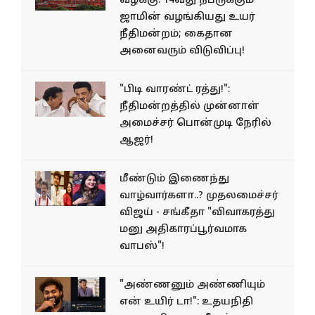
வழக்கு: 14வது நபருக்கும்
ஜாமின் வழங்கியது உயர்
நீதிமன்றம்; கைதான
அனைவரும் விடுவிப்பு!
"பிடி வாரண்ட் ரத்து!":
நீதிமன்றத்தில் முன்னாள்
அமைச்சர் பொன்முடி நேரில்
ஆஜர்!
மீண்டும் இணைந்து
வாழ்வார்களா..? முதலமைச்சர்
விஜய் - சங்கீதா "விவாகரத்து
மனு அதிகாரப்பூர்வமாக
வாபஸ்"!
"அண்ணனும் அண்ணியும்
என் உயிர் டா!": உதயநிதி