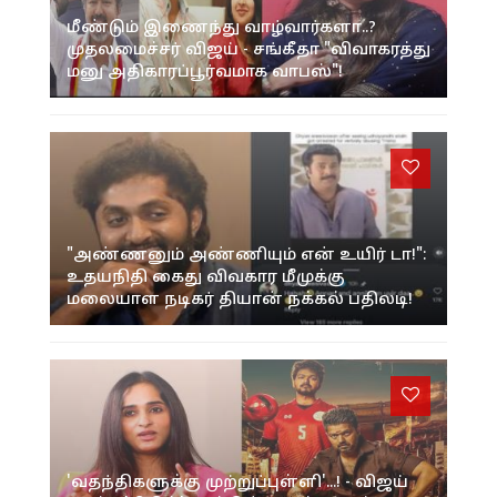
மீண்டும் இணைந்து வாழ்வார்களா..?
முதலமைச்சர் விஜய் - சங்கீதா "விவாகரத்து
மனு அதிகாரப்பூர்வமாக வாபஸ்"!
"அண்ணனும் அண்ணியும் என் உயிர் டா!":
உதயநிதி கைது விவகார மீமுக்கு
மலையாள நடிகர் தியான் நக்கல் பதிலடி!
'வதந்திகளுக்கு முற்றுப்புள்ளி'...! - விஜய்