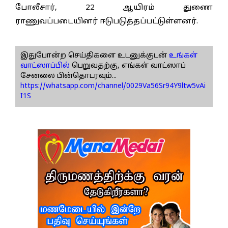
போலீசார், 22 ஆயிரம் துணை
ராணுவப்படையினர் ஈடுபடுத்தப்பட்டுள்ளனர்.
இதுபோன்ற செய்திகளை உடனுக்குடன்
உங்கள்
வாட்ஸாப்பில்
பெறுவதற்கு, எங்கள் வாட்ஸாப்
சேனலை பின்தொடரவும்...
https://whatsapp.com/channel/0029Va56Sr94Y9ltw5vAi
I1S