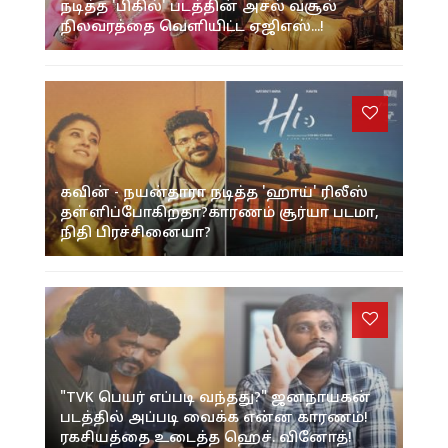
நடித்த 'பிகில்' படத்தின் அசல் வசூல்
நிலவரத்தை வெளியிட்ட ஏஜிஎஸ்...!
கவின் - நயன்தாரா நடித்த 'ஹாய்' ரிலீஸ்
தள்ளிப்போகிறதா?காரணம் சூர்யா படமா,
நிதி பிரச்சினையா?
"TVK பெயர் எப்படி வந்தது?" ஜனநாயகன்
படத்தில் அப்படி வைக்க என்ன காரணம்!
ரகசியத்தை உடைத்த ஹெச். வினோத்!