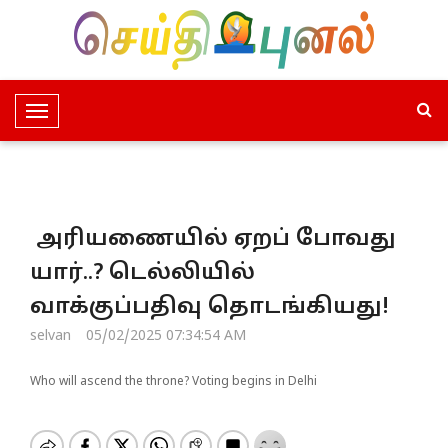
T
o
g
g
l
அரியணையில் ஏறப் போவது
e
N
யார்..? டெல்லியில்
a
வாக்குப்பதிவு தொடங்கியது!
v
i
selvan
05/02/2025 07:34:54 AM
g
a
Who will ascend the throne? Voting begins in Delhi
t
i