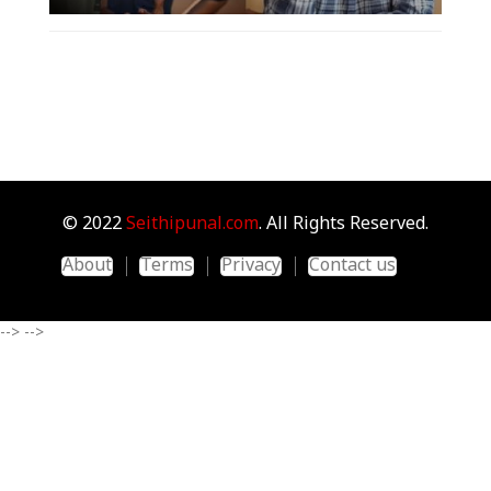
© 2022
Seithipunal.com
. All Rights Reserved.
About
Terms
Privacy
Contact us
-->
-->