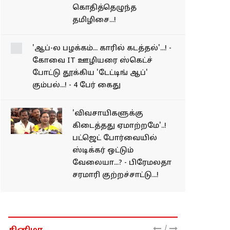
கொதித்தெழுந்த
தமிழிசை...!
'ஆப்-ல பழக்கம்... காரில்
கடத்தல்'...! - கோவை IT
ஊழியரை ஸ்கெட்ச்
போட்டு தூக்கிய 'டேட்டிங்
ஆப்' கும்பல்...! - 4 பேர்
கைது
'விவசாயிகளுக்கு
கிடைத்தது ஏமாற்றமே'..!
பட்ஜெட் போர்வையில்
ஸ்டிக்கர் ஒட்டும்
வேலையா...? - பிரேமலதா
சரமாரி குற்றச்சாட்டு...!