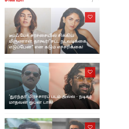
/
சினிமா
டீப்ஃபேக் சர்ச்சையில் சிக்கிய
மிருணாள் தாகூர்!"சட்ட நடவடிக்கை
எடுப்பேன்" என கடும் எச்சரிக்கை!
‘துரந்தர்’ பிரச்சாரப் படம் அல்ல - நடிகர்
மாதவன் ஓபன் டாக்!