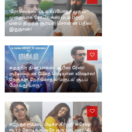
'ரோலெக்ஸ்' படம் எப்போது? முதல்
முறையாக ரோலெக்ஸ் படம் பற்றி
மனம் திறந்த சூர்யா! சொன்ன பதில்
இதுதான்!
சுதந்திர தின பாக்ஸ் ஆபீஸ் ரேஸ்!
சூர்யாவுடன் மோத ரெடியான விஷால்!
நேருக்கு நேர் மோதல்!‘மகுடம்’ சூடப்
போவது யாரு?