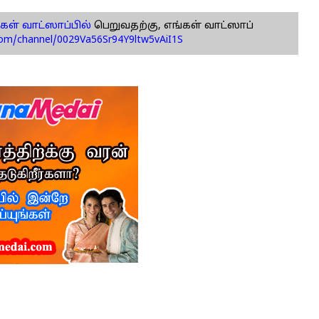
கள் வாட்ஸாப்பில்
பெறுவதற்கு, எங்கள் வாட்ஸாப்
com/channel/0029Va56Sr94Y9ltw5vAiI1S