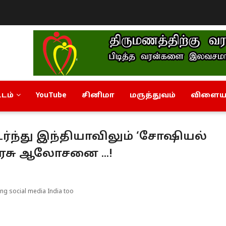
டம்
YouTube
சினிமா
மருத்துவம்
விளையா
ந்து இந்தியாவிலும் ‘சோஷியல்
அரசு ஆலோசனை ...!
ng social media India too