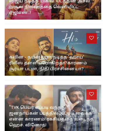
விஜய் நடித்த 'பிகில்' படத்தின் அசல்
வசூல் நிலவரத்தை வெளியிட்ட
ஏஜிஎஸ்...!
கவின் - நயன்தாரா நடித்த 'ஹாய்'
ரிலீஸ் தள்ளிப்போகிறதா?காரணம்
சூர்யா படமா, நிதி பிரச்சினையா?
"TVK பெயர் எப்படி வந்தது?"
ஜனநாயகன் படத்தில் அப்படி வைக்க
என்ன காரணம்! ரகசியத்தை உடைத்த
ஹெச். வினோத்!