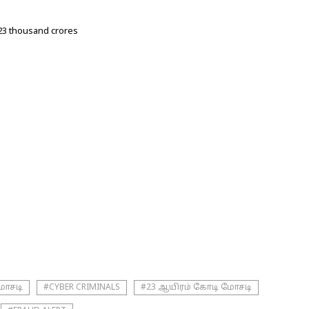
 23 thousand crores
மோசடி
#CYBER CRIMINALS
#23 ஆயிரம் கோடி மோசடி