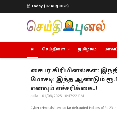
Today (07 Aug 2026)
செய்திகள்
தமிழகம்
மாவட்
சைபர் கிரிமினல்கள்: இந்த
மோசடி: இந்த ஆண்டும் ரூ.1
எனவும் எச்சரிக்கை..!
akila
01/08/2025 10:47:22 PM
Cyber criminals have so far defrauded Indians of Rs 23 