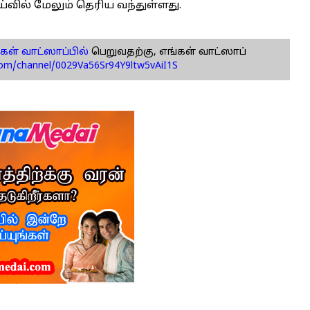
வில் மேலும் தெரிய வந்துள்ளது.
கள் வாட்ஸாப்பில்
பெறுவதற்கு, எங்கள் வாட்ஸாப்
com/channel/0029Va56Sr94Y9ltw5vAiI1S