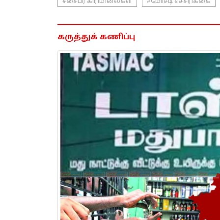
#சைபர் கிரிமினல்கள்
#மோசடி எச்சரிக்கை
கருத்துக் கணிப்பு