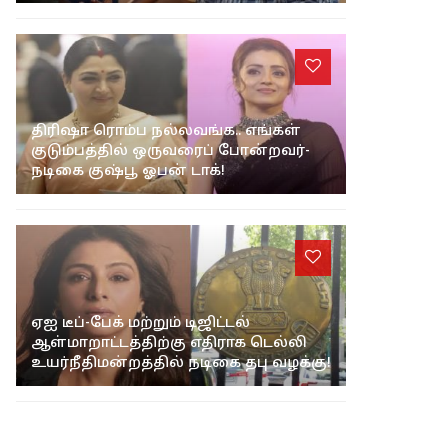
திரிஷா ரொம்ப நல்லவங்க.. எங்கள்
குடும்பத்தில் ஒருவரைப் போன்றவர்-
நடிகை குஷ்பூ ஓபன் டாக்!
ஏஐ டீப்-பேக் மற்றும் டிஜிட்டல்
ஆள்மாறாட்டத்திற்கு எதிராக டெல்லி
உயர்நீதிமன்றத்தில் நடிகை தபு வழக்கு!